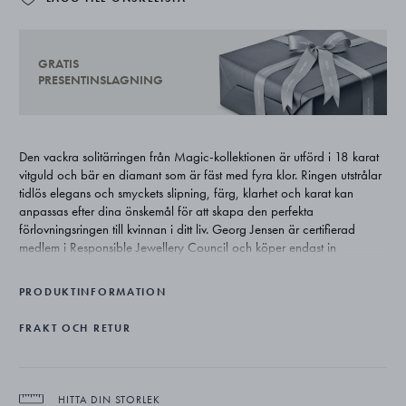
GRATIS
PRESENTINSLAGNING
Den vackra solitärringen från Magic-kollektionen är utförd i 18 karat
vitguld och bär en diamant som är fäst med fyra klor. Ringen utstrålar
tidlös elegans och smyckets slipning, färg, klarhet och karat kan
anpassas efter dina önskemål för att skapa den perfekta
förlovningsringen till kvinnan i ditt liv. Georg Jensen är certifierad
medlem i Responsible Jewellery Council och köper endast in
diamanter från certifierade leverantörer för att undvika handel med
ädelstenar från konfliktutsatta områden.
PRODUKTINFORMATION
Vänligen kontakta vår kundtjänst för att anpassa ringen efter dina
önskemål.
FRAKT OCH RETUR
HITTA DIN STORLEK