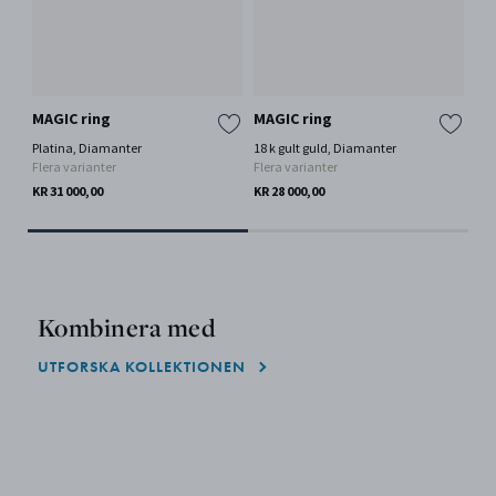
MAGIC ring
MAGIC ring
MA
Platina, Diamanter
18 k gult guld, Diamanter
18 k
Flera varianter
Flera varianter
dia
KR 31 000,00
KR 28 000,00
KR 
Kombinera med
UTFORSKA KOLLEKTIONEN