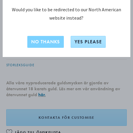
Would you like to be redirected to our North American
website instead?
MAGIC KOLLEKTION
MAGIC ring
NO THANKS
YES PLEASE
18 K VITT GULD, DIAMANTER
STORLEKSGUIDE
Alla våra nyproducerade guldsmycken är gjorda av
återvunnet 18 karats guld. Läs mer om vår användning av
återvunnet guld
här.
KONTAKTA FÖR CUSTOMISE
LÄGG TILL ÖNSKELISTA