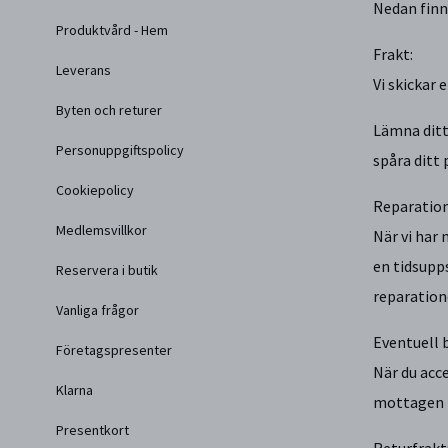
Nedan finn
Produktvård - Hem
Frakt:
Leverans
Vi skickar 
Byten och returer
Lämna ditt
Personuppgiftspolicy
spåra ditt 
Cookiepolicy
Reparatio
Medlemsvillkor
När vi har
en tidsupp
Reservera i butik
reparation
Vanliga frågor
Eventuell 
Företagspresenter
När du acc
Klarna
mottagen p
Presentkort