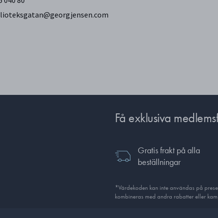
45 040 80
iblioteksgatan@georgjensen.com
Få exklusiva medlems
Gratis frakt på alla
beställningar
*Värdekoden kan inte användas på presentk
kombineras med andra rabatter eller kamp