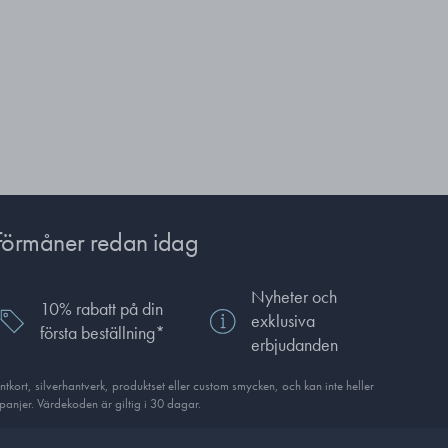
förmåner redan idag
Nyheter och
10% rabatt på din
exklusiva
första beställning*
erbjudanden
ort, silverhantverk, produkt­set eller custom smycken, och kan inte heller
anjer. Värdekoden är giltig i 30 dagar.