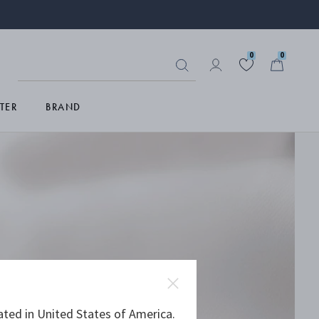
0
0
TER
BRAND
er
ated in United States of America.