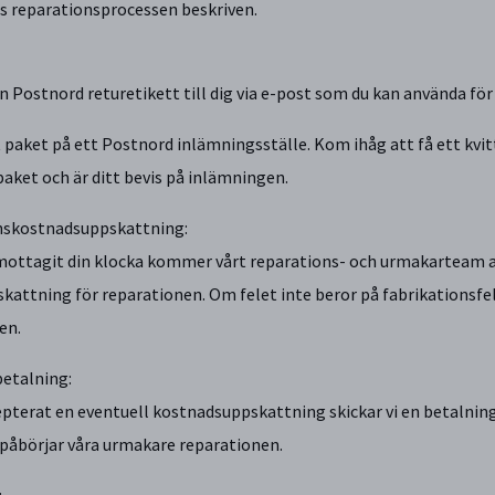
s reparationsprocessen beskriven.
en Postnord returetikett till dig via e-post som du kan använda för a
 paket på ett Postnord inlämningsställe. Kom ihåg att få ett kvit
paket och är ditt bevis på inlämningen.
nskostnadsuppskattning:
 mottagit din klocka kommer vårt reparations- och urmakarteam a
skattning för reparationen. Om felet inte beror på fabrikationsf
en.
betalning:
epterat en eventuell kostnadsuppskattning skickar vi en betalnings
åbörjar våra urmakare reparationen.