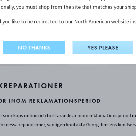
ionally, you must shop from the site that matches your ship
 you like to be redirected to our North American website in
NO THANKS
YES PLEASE
KREPARATIONER
OR INOM REKLAMATIONSPERIOD
or som köps online och fortfarande är inom reklamationsperiod mås
ör dessa reparationer, vänligen kontakta Georg Jensens kundser