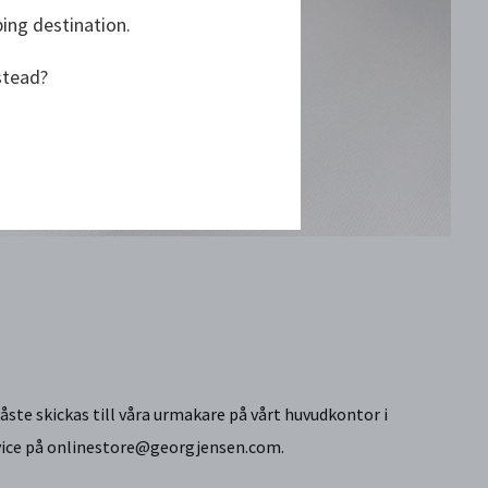
ping destination.
stead?
te skickas till våra urmakare på vårt huvudkontor i
vice på onlinestore@georgjensen.com.