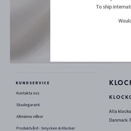
To ship internat
Would
KLOC
KUNDSERVICE
Kontakta oss
KLOCK
Skadegaranti
Alla klock
Allmänna villkor
Danmark. F
Produktvård - Smycken & Klocker