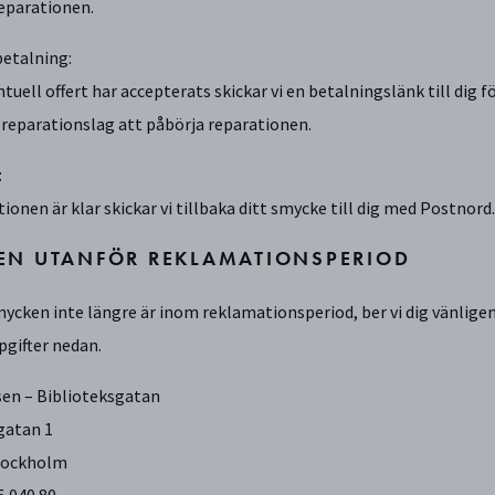
reparationen.
betalning:
ntuell offert har accepterats skickar vi en betalningslänk till di
t reparationslag att påbörja reparationen.
:
ionen är klar skickar vi tillbaka ditt smycke till dig med Postnord.
EN UTANFÖR REKLAMATIONSPERIOD
ycken inte längre är inom reklamationsperiod, ber vi dig vänligen
gifter nedan.
en – Biblioteksgatan
gatan 1
Stockholm