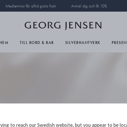
Medlemmar får alltid gratis frakt
Anmäl dig och få 10%
HEM
TILL BORD & BAR
SILVERHANTVERK
PRESEN
mycken och klockreparation
ying to reach our Swedish website, but you appear to be loc