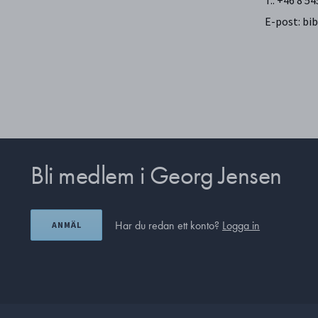
T.: +46 8 5
E-post: b
Bli medlem i Georg Jensen
Har du redan ett konto?
Logga in
ANMÄL