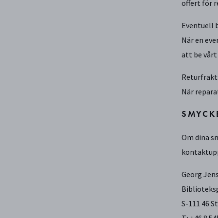
offert för 
Eventuell 
När en eve
att be vår
Returfrakt
När reparat
SMYCK
Om dina sm
kontaktupp
Georg Jens
Biblioteks
S-111 46 