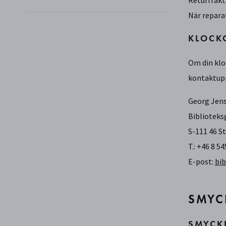
Returfrakt
När reparat
KLOCK
Om din klo
kontaktupp
Georg Jens
Biblioteks
S-111 46 
T.: +46 8 5
E-p
ost:
bi
SMYC
SMYCK