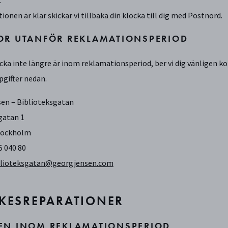
:
ionen är klar skickar vi tillbaka din klocka till dig med Postnord.
OR UTANFÖR REKLAMATIONSPERIOD
cka inte längre är inom reklamationsperiod, ber vi dig vänligen ko
gifter nedan.
en – Biblioteksgatan
gatan 1
Stockholm
45 040 80
blioteksgatan@georgjensen.com
KESREPARATIONER
EN INOM REKLAMATIONSPERIOD