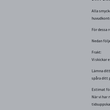
Alla smyck
huvudkonto
För dessa 
Nedan följ
Frakt:
Vi skickar 
Lämna ditt
spåra ditt 
Estimat fö
När vi har
tidsuppska