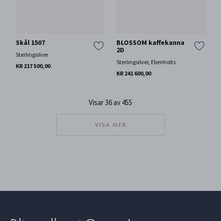
Skål 1507
BLOSSOM kaffekanna
2D
Sterlingsilver
Sterlingsilver, Ebenholts
KR 217 500,00
KR 241 600,00
Visar 36 av 455
VISA MER