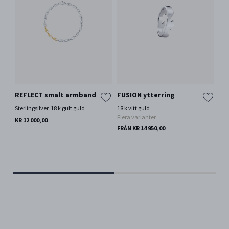
REFLECT smalt armband
FUSION ytterring
To
Sterlingsilver, 18 k gult guld
18 k vitt guld
Ster
Flera varianter
Fle
KR 12 000,00
FRÅN KR 14 950,00
KR 