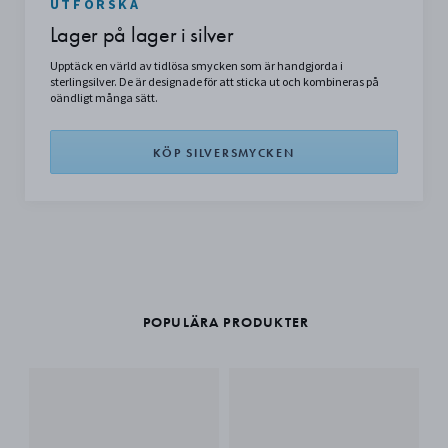
UTFORSKA
Lager på lager i silver
Upptäck en värld av tidlösa smycken som är handgjorda i
sterlingsilver. De är designade för att sticka ut och kombineras på
oändligt många sätt.
KÖP SILVERSMYCKEN
POPULÄRA PRODUKTER