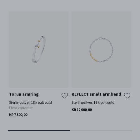
Torun armring
REFLECT smalt armband
To
Sterlingsilver, 18 k gult guld
Sterlingsilver, 18 k gult guld
Ster
Flera varianter
Ch
KR 12 000,00
Fle
KR 7 300,00
KR 