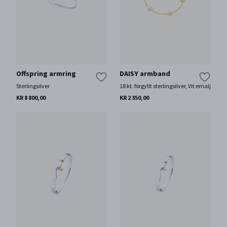
Offspring armring
DAISY armband
Sterlingsilver
18 kt. förgyllt sterlingsilver, Vit emalj
KR 8 800,00
KR 2 350,00