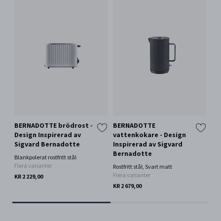
BERNADOTTE brödrost -
BERNADOTTE
BE
Design Inspirerad av
vattenkokare - Design
va
Sigvard Bernadotte
Inspirerad av Sigvard
In
Bernadotte
Be
Blankpolerat rostfritt stål
Flera varianter
Rostfritt stål, Svart matt
Blan
Flera varianter
Fle
KR 2 229,00
KR 2 679,00
KR 