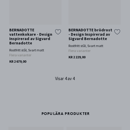
BERNADOTTE
BERNADOTTE brödrost
vattenkokare - Design
- Design Inspirerad av
Inspirerad av Sigvard
Sigvard Bernadotte
Bernadotte
Rostfritt stål, Svart matt
Rostfritt stål, Svart matt
Flera varianter
Flera varianter
KR 2 229,00
KR 2 679,00
Visar 4 av 4
POPULÄRA PRODUKTER