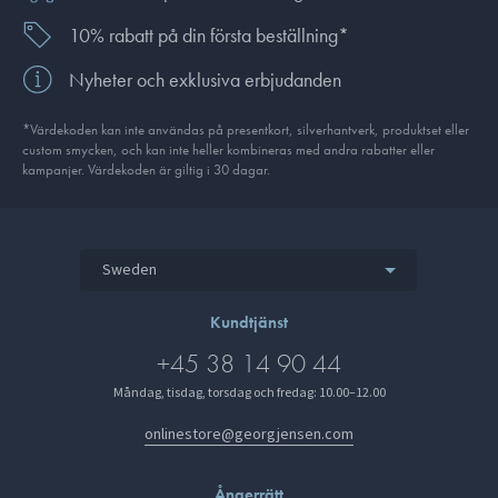
10% rabatt på din första beställning*
Nyheter och exklusiva erbjudanden
*Värdekoden kan inte användas på presentkort, silverhantverk, produkt­set eller
custom smycken, och kan inte heller kombineras med andra rabatter eller
kampanjer. Värdekoden är giltig i 30 dagar.
Sweden
Kundtjänst
+45 38 14 90 44
Måndag, tisdag, torsdag och fredag: 10.00–12.00
onlinestore@georgjensen.com
Ångerrätt