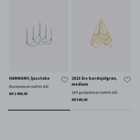
HARMONY, ljusstake
2022 års bordsjulgran,
SE
medium
lj
Blankpolerat rostfritt stål
18 K guldpläterat rostfritt stål
Bla
KR 1 499,00
KR 549,00
KR 