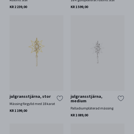
Rostfritt stål
18 K guldpläterat rostfritt stål
KR 2 239,00
KR 1 599,00
julgransstjärna, stor
julgransstjärna,
medium
Mässing förgylld med 18 karat
Palladiumpläterad mässing
KR 1 199,00
KR 1 089,00