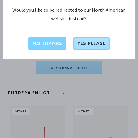
Julpynt
Would you like to be redirected to our North American
website instead?
Stämningsskapande ljusstakar, tidlösa serviser, elegant
julpynt till granen. Utforska vårt sortiment av omsorgsfullt
utformade juldekorationer som ger varje rum en glittrande
NO THANKS
YES PLEASE
touch.
UTFORSKA JULEN
FILTRERA ENLIGT