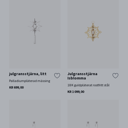
julgransstjärna, litt
Julgransstjärna
Isblomma
Palladiumpläterad mässing
18 K guldpläterat rostfritt stål
KR 699,00
KR 1 099,00