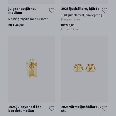
julgransstjärna,
2025 ljushållare, hjärta
medium
18Kt guldpläterat, Zinklegering
Mässing förgylld med 18 karat
Flera varianter
KR 1 089,00
KR 279,00
Endast 1 kvar
2025 julprydnad för
2025 värmeljushållare, 2
bordet, mellan
st.