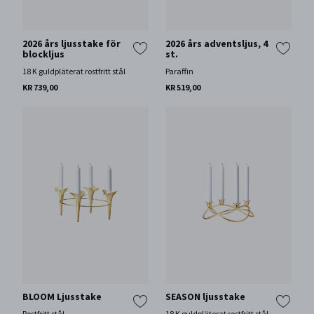
2026 års ljusstake för
2026 års adventsljus, 4
blockljus
st.
18 K guldpläterat rostfritt stål
Paraffin
KR 739,00
KR 519,00
BLOOM Ljusstake
SEASON ljusstake