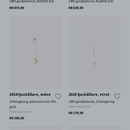
18Kt guldpläterat, Rostfritt stål
18Kt guldpläterat, Rostfritt stål
KR 679,00
KR 629,00
2024 ljushållare, måne
2025 ljushållare, strut
Zinklegering, pläterad med 18 k
18Kt guldpläterat, Zinklegering
Flera varianter
guld
Flera varianter
KR 279,00
KR 269,00