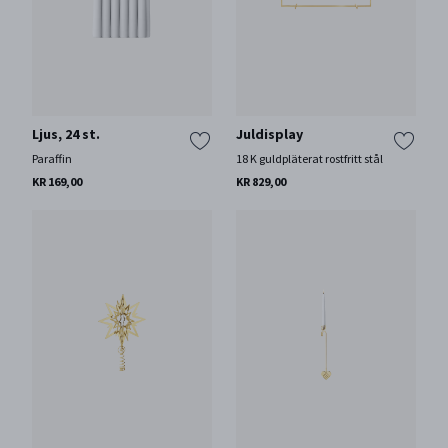
Ljus, 24 st.
Juldisplay
Paraffin
18 K guldpläterat rostfritt stål
KR 169,00
KR 829,00