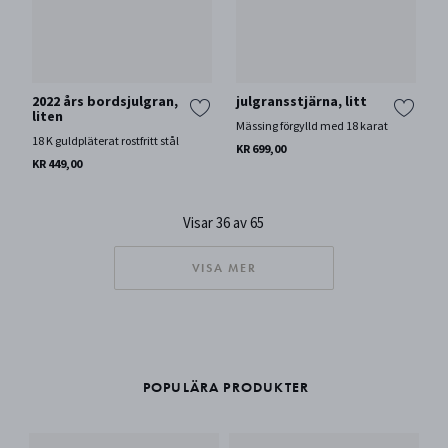
2022 års bordsjulgran,
julgransstjärna, litt
liten
Mässing förgylld med 18 karat
18 K guldpläterat rostfritt stål
KR 699,00
KR 449,00
Visar 36 av 65
VISA MER
POPULÄRA PRODUKTER