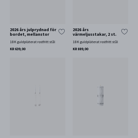
2026 års julprydnad för
2026 års
bordet, mellanstor
värmeljusstakar, 2 st.
18 K guldpläterat rostfritt stål
18 K guldpläterat rostfritt stål
KR 639,00
KR 889,00