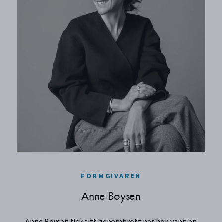
FORMGIVAREN
Anne Boysen
Anne Boysen fick sitt genombrott när hon vann en