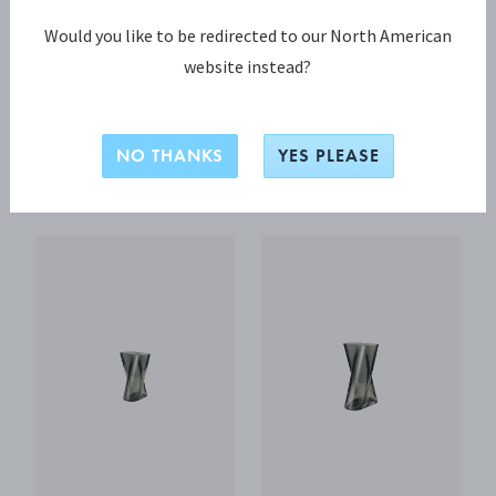
Would you like to be redirected to our North American
Lituus-vaserna
website instead?
I vår presenterar vi Anne Boysens Lituus-vas i rökfärgat
glas – ett nytt uttryck som ger designens unika form ny
karaktär.
NO THANKS
YES PLEASE