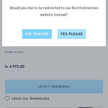
Would you like to be redirected to our North American
website instead?
REFLECT KOLLEKTION
REFLECT örhängen
NO THANKS
YES PLEASE
STERLINGSILVER
Endast 4 kvar
kr 4 975,00
LÄGG I VARUKORG
LÄGG TILL ÖNSKELISTA