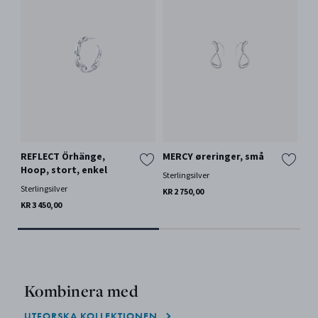
REFLECT Örhänge,
MERCY øreringer, små
20
Hoop, stort, enkel
Sterlingsilver
Oxi
Sterlingsilver
KR 2 750,00
KR 
End
KR 3 450,00
Kombinera med
UTFORSKA KOLLEKTIONEN