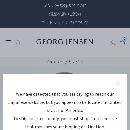
メンバー登録＆10％OFF
銀座本店のご案内
ギフトラッピングについて
0
0
ジュエリー
リング
We have detected that you are trying to reach our
Japanese website, but you appear to be located in United
States of America.
To ship internationally, you must shop from the site
that matches your shipping destination.