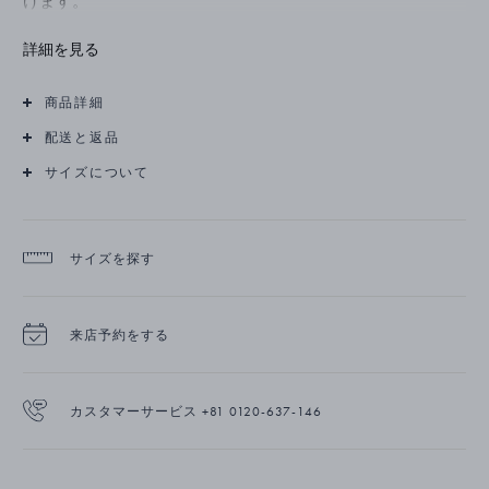
けます。
葡萄(グレープ)の房のデザインは、20世紀初期にジョージ ジ
詳細を見る
ェンセンがデザインしたシルバーピースに多く登場していま
す。この装飾的で受け継がれたディテールをコンテンポラリ
商品詳細
ーなムーンライドグレープ(MOONLIGHT GRAPES)コレクショ
ンとして再定義し、ジョージ ジェンセンのジュエリーにお
配送と返品
ける自然なフォルムの魅力を映し出しています。
サイズについて
リングはスターリングシルバーで壮麗に造られ、いぶし仕上
げが施されています。
サイズを探す
来店予約をする
カスタマーサービス +81 0120-637-146