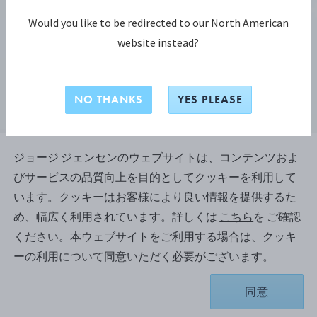
Would you like to be redirected to our North American
website instead?
NO THANKS
YES PLEASE
ジョージ ジェンセンのウェブサイトは、コンテンツおよ
びサービスの品質向上を目的としてクッキーを利用して
ムーンライト グレープ コレクション
います。クッキーはお客様により良い情報を提供するた
ムーンライトグレープ
め、幅広く利用されています。詳しくは
こちら
を ご確認
(MOONLIGHT GRAPES)リング
ください。本ウェブサイトをご利用する場合は、クッキ
ーの利用について同意いただく必要がございます。
スターリングシルバー（いぶし仕上げ）
同意
サイズを選択してください
サイズチャート