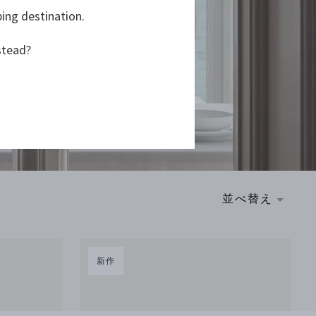
ping destination.
stead?
並べ替え