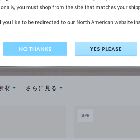
シュなモダニ
ionally, you must shop from the site that matches your ship
しょう。
 you like to be redirected to our North American website in
NO THANKS
YES PLEASE
素材
さらに見る