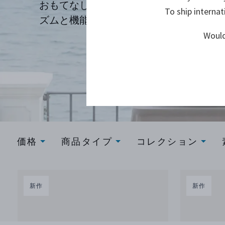
おもてなしや普段使いにも、スタイリッ
To ship internat
ズムと機能性を毎日の食卓に取り入れま
Would
価格
商品タイプ
コレクション