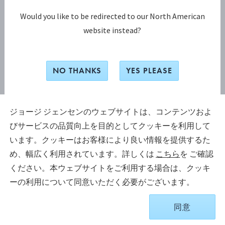
Would you like to be redirected to our North American
website instead?
グレープ (GRAPE) ボッ
PYRAMID レターオープ
クス
ナー
スターリングシルバー（槌目仕上
スターリングシルバー, ステンレ
NO THANKS
YES PLEASE
げ）, クリスタルガラス
ススチール
¥ 396,000
¥ 52,800
ジョージ ジェンセンのウェブサイトは、コンテンツおよ
びサービスの品質向上を目的としてクッキーを利用して
います。クッキーはお客様により良い情報を提供するた
め、幅広く利用されています。詳しくは
こちら
を ご確認
ください。本ウェブサイトをご利用する場合は、クッキ
ーの利用について同意いただく必要がございます。
同意