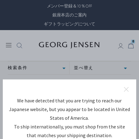
メンバー登録＆10％OFF
銀座本店のご案内
ギフトラッピングについて
0
0
検索条件
並べ替え
We have detected that you are trying to reach our
Japanese website, but you appear to be located in United
States of America.
To ship internationally, you must shop from the site
that matches your shipping destination.