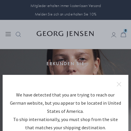
Mitglieder erhalten immer kostenlosen Versand
Melden Sie sich an und erhalten Sie 10%
0
0
ERKUNDEN SIE
Offspring kollektionen
We have detected that you are trying to reach our
Feiern Sie die Verbindung zwischen Mutter und Tochter mit
Offspring
German website, but you appear to be located in United
States of America.
To ship internationally, you must shop from the site
JETZT KAUFEN
that matches your shipping destination.