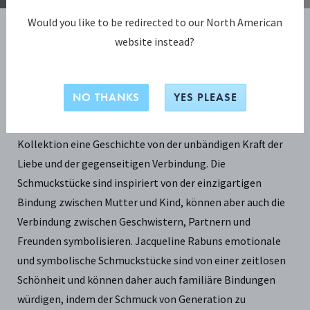
Would you like to be redirected to our North American
website instead?
DIE UNBÄNDIGE KRAFT DER LIEBE &
GEGENSEITIGEN VERBINDUNG
NO THANKS
YES PLEASE
Mit zwei ineinandergreifenden Formen – die kleinere wird
von der größeren beschützt – erzählt die Offspring-
Kollektion eine Geschichte von der unbändigen Kraft der
Liebe und der gegenseitigen Verbindung. Die
Schmuckstücke sind inspiriert von der einzigartigen
Bindung zwischen Mutter und Kind, können aber auch die
Verbindung zwischen Geschwistern, Partnern und
Freunden symbolisieren. Jacqueline Rabuns emotionale
und symbolische Schmuckstücke sind von einer zeitlosen
Schönheit und können daher auch familiäre Bindungen
würdigen, indem der Schmuck von Generation zu