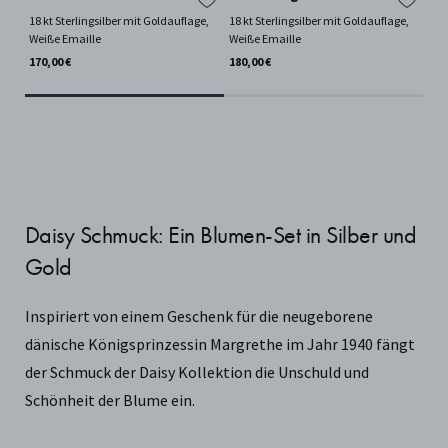
18 kt Sterlingsilber mit Goldauflage,
18 kt Sterlingsilber mit Goldauflage,
18 
Weiße Emaille
Weiße Emaille
Wei
170,00 €
180,00 €
130
Daisy Schmuck: Ein Blumen-Set in Silber und
Gold
Inspiriert von einem Geschenk für die neugeborene
dänische Königsprinzessin Margrethe im Jahr 1940 fängt
der Schmuck der Daisy Kollektion die Unschuld und
Schönheit der Blume ein.