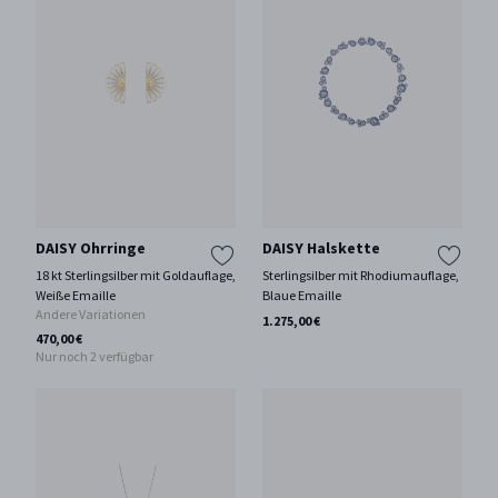
DAISY Ohrringe
DAISY Halskette
18 kt Sterlingsilber mit Goldauflage,
Sterlingsilber mit Rhodiumauflage,
Weiße Emaille
Blaue Emaille
Andere Variationen
1.275,00 €
470,00 €
Nur noch 2 verfügbar