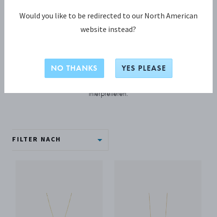
Would you like to be redirected to our North American
SCHMUCK
website instead?
Daisy Kollektion
NO THANKS
YES PLEASE
Die Daisy Kollektion präsentiert frische neue Designs, die
das ikonische Motiv auf innovative Art und Weise
interpretieren.
FILTER NACH