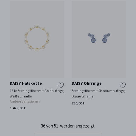
DAISY Halskette
DAISY Ohrringe
18 kt Sterlingsilber mit Goldauflage,
Sterlingsilber mit Rhodiumauflage,
Weiße Emaille
Blaue Emaille
Andere Variationen
230,00 €
1.475,00 €
36 von 51 werden angezeigt