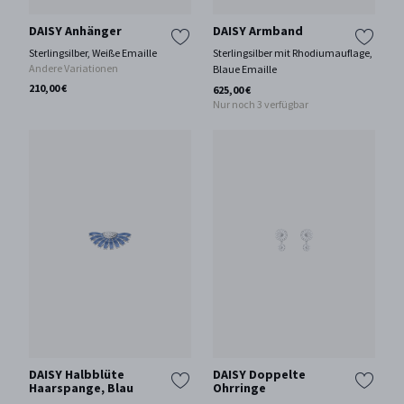
DAISY Anhänger
DAISY Armband
Sterlingsilber, Weiße Emaille
Sterlingsilber mit Rhodiumauflage,
Andere Variationen
Blaue Emaille
210,00 €
625,00 €
Nur noch 3 verfügbar
DAISY Halbblüte
DAISY Doppelte
Haarspange, Blau
Ohrringe