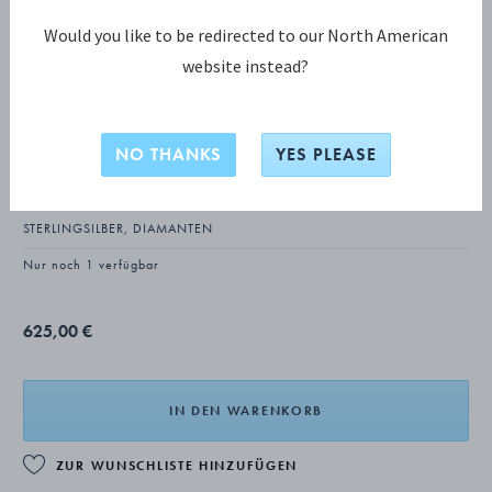
Would you like to be redirected to our North American
website instead?
OFFSPRING KOLLEKTION
OFFSPRING Halskette mit Anhänger,
NO THANKS
YES PLEASE
groß
STERLINGSILBER, DIAMANTEN
Nur noch 1 verfügbar
625,00 €
IN DEN WARENKORB
ZUR WUNSCHLISTE HINZUFÜGEN