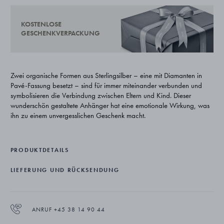
KOSTENLOSE
GESCHENKVERPACKUNG
Zwei organische Formen aus Sterlingsilber – eine mit Diamanten in
Pavé-Fassung besetzt – sind für immer miteinander verbunden und
symbolisieren die Verbindung zwischen Eltern und Kind. Dieser
wunderschön gestaltete Anhänger hat eine emotionale Wirkung, was
ihn zu einem unvergesslichen Geschenk macht.
Nach Ansicht der Designerin Jacqueline Rabun sollte Schmuck
sowohl eine Bedeutung haben als auch Schönheit ausstrahlen. Ihre
PRODUKTDETAILS
Offspring Kollektion für Georg Jensen besteht aus miteinander
verbundenen natürlichen Formen, die den Trägerinnen verschiedene
LIEFERUNG UND RÜCKSENDUNG
persönliche Interpretation ermöglichen. Sie ist wahrhaftig ein
Geschenk der Liebe.
Der Anhänger ist aus Sterlingsilber und Diamanten gefertigt und hängt
ANRUF +45 38 14 90 44
an einer feinen Silberkette.