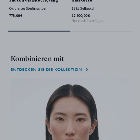
Sautoir-Halskette, lang
Halskette
18 
Oxidiertes Sterlingsilber
18 kt Gelbgold
1.0
Nur
775,00 €
12.900,00 €
Nur noch 1 verfügbar
Kombinieren mit
ENTDECKEN SIE DIE KOLLEKTION