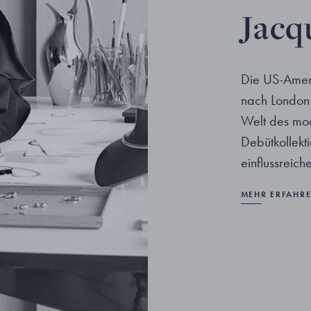
Jacq
Die US-Amer
nach London 
Welt des mo
Debütkollekt
einflussreic
MEHR ERFAHR