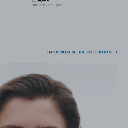
1.150,00 €
1.
Nur noch 2 verfügbar
Nu
ENTDECKEN SIE DIE KOLLEKTION