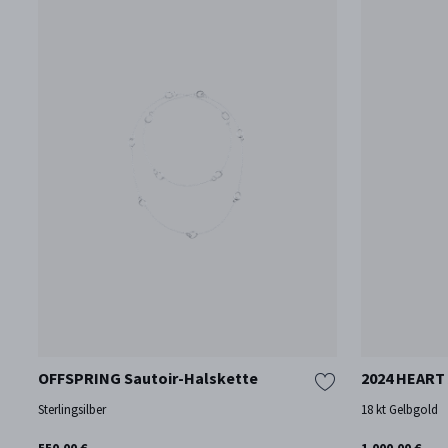
OFFSPRING Sautoir-Halskette
2024 HEART
Sterlingsilber
18 kt Gelbgold