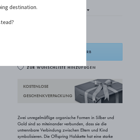
ping destination.
stead?
525,00 €
IN DEN WARENKORB
ZUR WUNSCHLISTE HINZUFÜGEN
KOSTENLOSE
GESCHENKVERPACKUNG
Zwei unregelmäßige organische Formen in Silber und
Gold sind so miteinander verbunden, dass sie die
untrennbare Verbindung zwischen Eltern und Kind
symbolisieren. Die Offspring Halskette hat eine starke