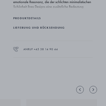
emotionale Resonanz, die der schlichten minimalistischen
Schönheit ihres Designs eine zusätzliche Bedeutung
verleiht.
PRODUKTDETAILS
Die Offspring Kollektion wurde von Jacqueline Rabun für
Georg Jensen entworfen und ist ein meisterhaftes Beispiel
LIEFERUNG UND RÜCKSENDUNG
für skandinavischen Stil sowie dafür, wie Schmuck einen
Platz in unseren Herzen und in unserem Leben einnehmen
kann.
Der äußere Ring des Anhängers ist aus Sterlingsilber
ANRUF +45 38 14 90 44
gefertigt, während der kleinere Ring aus 18 Karat
Roségold besteht, was den beiden Teilen eine
unverwechselbare, aber ähnliche Persönlichkeit verleiht.
Die Ringe hängen an einer feinen Silberkette, die in der
Länge verstellbar ist.