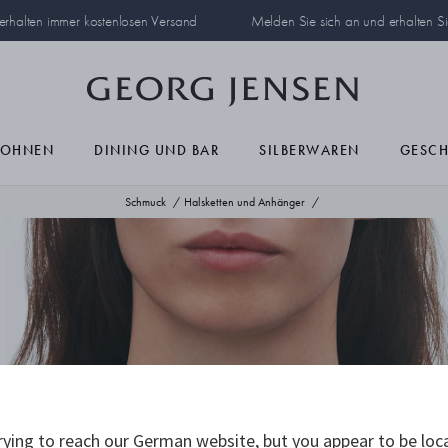
 erhalten immer kostenlosen Versand
Melden Sie sich an und erhalten S
OHNEN
DINING UND BAR
SILBERWAREN
GESC
Schmuck
Halsketten und Anhänger
ying to reach our German website, but you appear to be loc