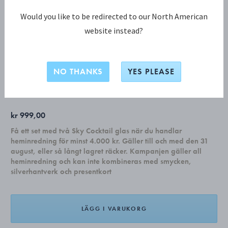
Would you like to be redirected to our North American
website instead?
BERNADOTTE KOLLEKTION
BERNADOTTE Höga glas, 6 st. - Design
Inspirerad av Sigvard Bernadotte
NO THANKS
YES PLEASE
kr 999,00
Få ett set med två Sky Cocktail glas när du handlar
heminredning för minst 4.000 kr. Gäller till och med den 31
august, eller så långt lagret räcker. Kampanjen gäller all
heminredning och kan inte kombineras med smycken,
silverhantverk och presentkort
LÄGG I VARUKORG