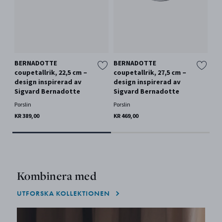
BERNADOTTE
BERNADOTTE
BE
coupetallrik, 22,5 cm –
coupetallrik, 27,5 cm –
co
design inspirerad av
design inspirerad av
de
Sigvard Bernadotte
Sigvard Bernadotte
Si
Porslin
Porslin
Por
KR 389,00
KR 469,00
KR 
Kombinera med
UTFORSKA KOLLEKTIONEN