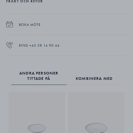
FRAKT OCH RETUR
Bernadotte-servisen.
De höga dricksglasen finns i set om sex och är tillverkade av blyfri
kristall.
BOKA MÖTE
RING +45 38 14 90 44
ANDRA PERSONER
TITTADE PÅ
KOMBINERA MED