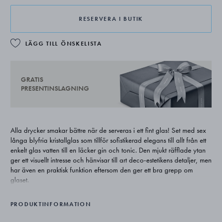
RESERVERA I BUTIK
LÄGG TILL ÖNSKELISTA
GRATIS
PRESENTINSLAGNING
Alla drycker smakar bättre när de serveras i ett fint glas! Set med sex
långa blyfria kristallglas som tillför sofistikerad elegans till allt från ett
enkelt glas vatten till en läcker gin och tonic. Den mjukt räfflade ytan
ger ett visuellt intresse och hänvisar till art deco-estetikens detaljer, men
har även en praktisk funktion eftersom den ger ett bra grepp om
glaset.
Prins Sigvard Bernadotte var inte bara en av Georg Jensens tidigaste
PRODUKTINFORMATION
formgivare, han var också medlem i det svenska kungahuset. Hans
eleganta och funktionella arbete är tidlöst och har inspirerat till