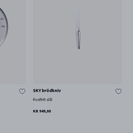
SKY brödkniv
S
Rostfritt stål
Ro
KR 949,00
KR