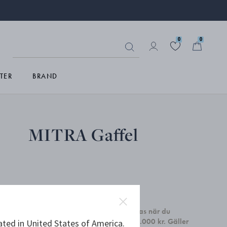
0
0
TER
BRAND
MITRA Gaffel
kr 259,00
Få ett set med två Sky Cocktail glas när du
handlar heminredning för minst 4.000 kr. Gäller
ated in United States of America.