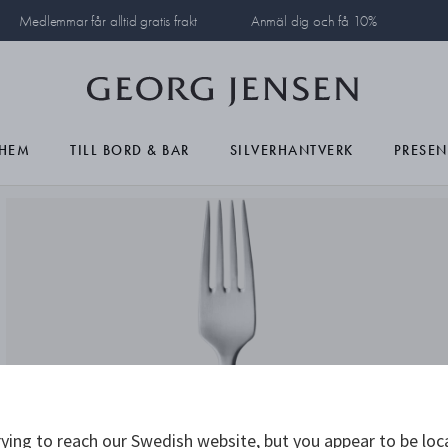
Medlemmar får alltid gratis frakt
Anmäl dig och få 10%
HEM
TILL BORD & BAR
SILVERHANTVERK
PRESEN
ying to reach our Swedish website, but you appear to be loc