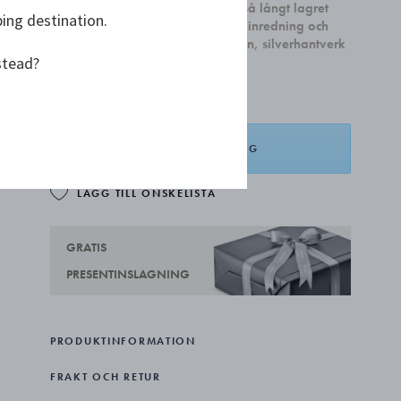
till och med den 31 august, eller så långt lagret
ping destination.
räcker. Kampanjen gäller all heminredning och
kan inte kombineras med smycken, silverhantverk
stead?
och presentkort
LÄGG I VARUKORG
LÄGG TILL ÖNSKELISTA
GRATIS
PRESENTINSLAGNING
PRODUKTINFORMATION
FRAKT OCH RETUR