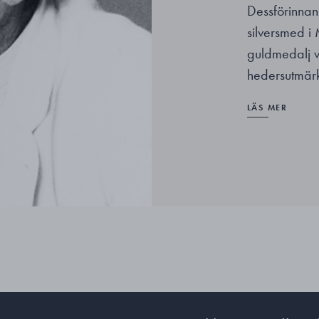
Dessförinnan
silversmed i 
guldmedalj vi
hedersutmärk
LÄS MER