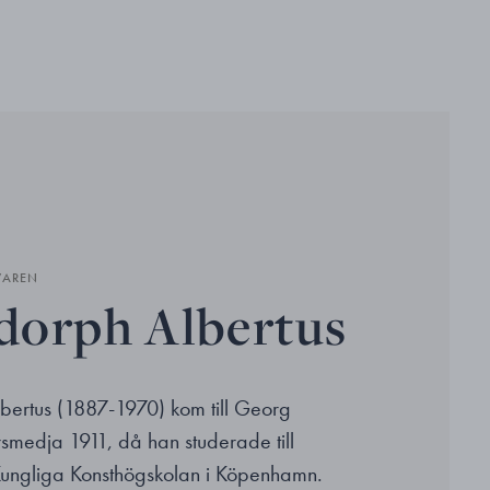
VAREN
orph Albertus
ertus (1887-1970) kom till Georg
rsmedja 1911, då han studerade till
Kungliga Konsthögskolan i Köpenhamn.