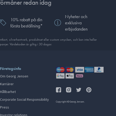
förmåner redan idag
Nyheter och
10% rabatt på din
exklusiva
första beställning*
erbjudanden
ort, silverhantverk, produkt­set eller custom smycken, och kan inte heller
anjer. Värdekoden är giltig i 30 dagar.
Företagsinfo
Om Georg Jensen
Karriärer
Hållbarhet
Corporate Social Responsibility
Copyright © Georg Jensen.
Press
Investor relations