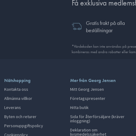
Få exklusiva medlems
Gratis frakt på alla
beställningar
*Värdekoden kan inte användas på presentk
kombineras med andra rabatter eller kamp
Nätshopping
Mer från Georg Jensen
Kontakta oss
Mitt Georg Jensen
Allmänna villkor
Företagspresenter
Leverans
Hitta butik
Byten och returer
Sida för återförsäljare (kräver
inloggning)
Personuppgiftspolicy
Deklaration om
livsmedelssäkerhet
Cookiepolicy