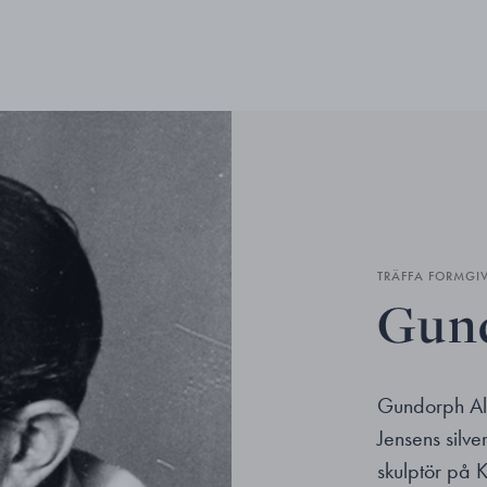
TRÄFFA FORMGI
Gund
Gundorph Alb
Jensens silve
skulptör på 