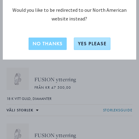
Would you like to be redirected to our North American
website instead?
FUSION KOLLEKTION
FUSION 2-delad ring
NO THANKS
YES PLEASE
18 K VITT GULD, DIAMANTER
FUSION ytterring
FRÅN KR 47 500,00
18 K VITT GULD, DIAMANTER
STORLEKSGUIDE
FUSION ytterring