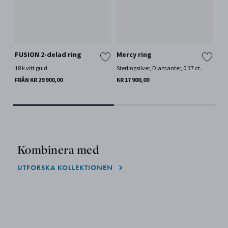
FUSION 2-delad ring
Mercy ring
FU
18 k vitt guld
Sterlingsilver, Diamanter, 0,37 ct.
18 
Fle
FRÅN KR 29 900,00
KR 17 900,00
FRÅ
Kombinera med
UTFORSKA KOLLEKTIONEN