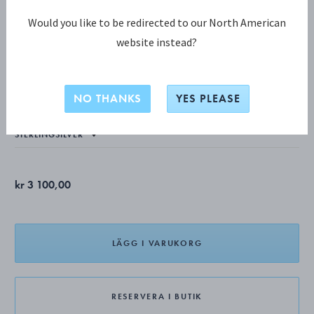
Would you like to be redirected to our North American
website instead?
OFFSPRING KOLLEKTION
OFFSPRING örhängen, små
NO THANKS
YES PLEASE
kr 3 100,00
LÄGG I VARUKORG
RESERVERA I BUTIK