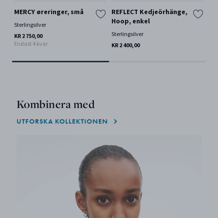
MERCY øreringer, små
REFLECT Kedjeörhänge,
ME
Hoop, enkel
Sterlingsilver
Ste
Sterlingsilver
KR 2 750,00
KR 
Endast 4 kvar
KR 2 400,00
Kombinera med
UTFORSKA KOLLEKTIONEN