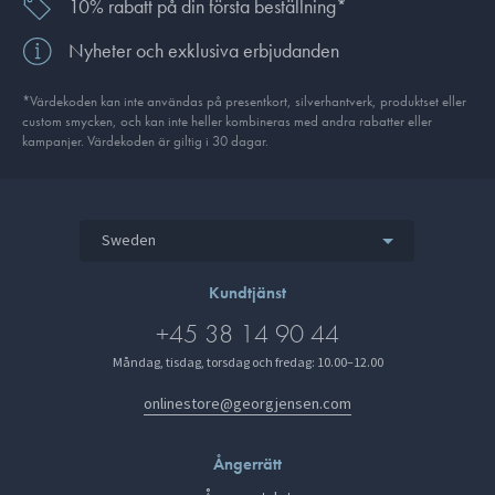
10% rabatt på din första beställning*
Nyheter och exklusiva erbjudanden
*Värdekoden kan inte användas på presentkort, silverhantverk, produkt­set eller
custom smycken, och kan inte heller kombineras med andra rabatter eller
kampanjer. Värdekoden är giltig i 30 dagar.
Sweden
Kundtjänst
+45 38 14 90 44
Måndag, tisdag, torsdag och fredag: 10.00–12.00
onlinestore@georgjensen.com
Ångerrätt