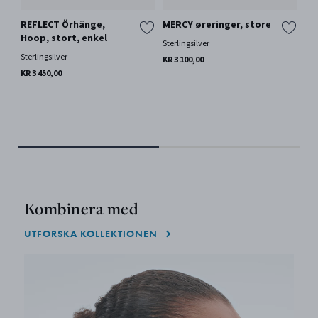
REFLECT Örhänge,
MERCY øreringer, store
FU
Hoop, stort, enkel
Sterlingsilver
18 k
Sterlingsilver
KR 3 100,00
KR 
End
KR 3 450,00
Kombinera med
UTFORSKA KOLLEKTIONEN