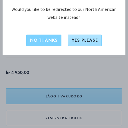
Would you like to be redirected to our North American
website instead?
OFFSPRING KOLLEKTION
Offspring örhängen, mellan
NO THANKS
YES PLEASE
STERLINGSILVER
kr 4 950,00
LÄGG I VARUKORG
RESERVERA I BUTIK