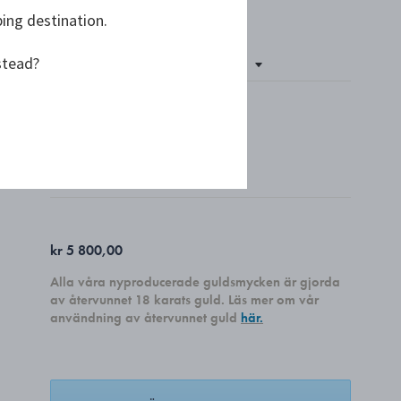
ping destination.
stead?
Endast 4 kvar
VÄLJ SIDA
SINGLE
PAR
kr 5 800,00
Alla våra nyproducerade guldsmycken är gjorda
av återvunnet 18 karats guld. Läs mer om vår
användning av återvunnet guld
här.