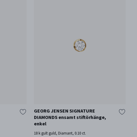
GEORG JENSEN SIGNATURE
R
DIAMONDS ensamt stiftörhänge,
St
enkel
Fl
KR
18 k gult guld, Diamant, 0.10 ct.