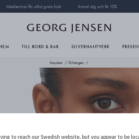
Medlemmar får alltid gratis frakt
Anmäl dig och få 10%
HEM
TILL BORD & BAR
SILVERHANTVERK
PRESEN
Smycken
Örhängen
ying to reach our Swedish website, but you appear to be loc