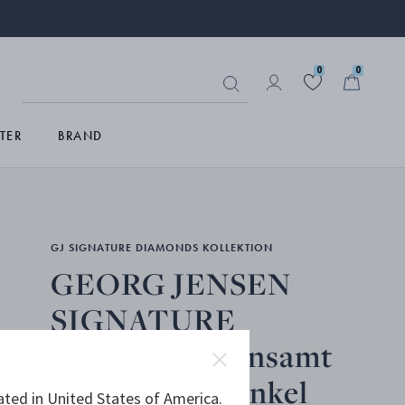
0
0
TER
BRAND
GJ SIGNATURE DIAMONDS KOLLEKTION
GEORG JENSEN
SIGNATURE
DIAMONDS ensamt
stiftörhänge, enkel
ated in United States of America.