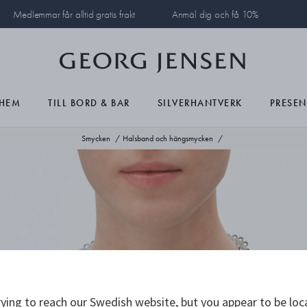
Medlemmar får alltid gratis frakt
Anmäl dig och få 10%
HEM
TILL BORD & BAR
SILVERHANTVERK
PRESEN
Smycken
Halsband och hängsmycken
ying to reach our Swedish website, but you appear to be loc