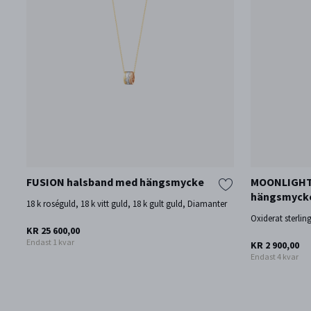
FUSION halsband med hängsmycke
MOONLIGHT
hängsmyck
18 k roséguld, 18 k vitt guld, 18 k gult guld, Diamanter
Oxiderat sterling
KR 25 600,00
Endast 1 kvar
KR 2 900,00
Endast 4 kvar