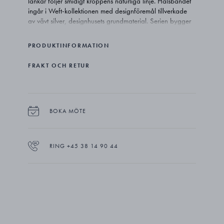
länkar följer smidigt kroppens naturliga linje. Halsbandet
ingår i Weft-kollektionen med designföremål tillverkade
av vävt silver, designhusets grundmaterial. Serien bygger
på Georg Jensens mångåriga kärlek för naturliga former
och omtolkar arkiverade trådmotiv till moderna smycken
PRODUKTINFORMATION
som utforskar rörelse, material och transparens.
FRAKT OCH RETUR
BOKA MÖTE
RING +45 38 14 90 44