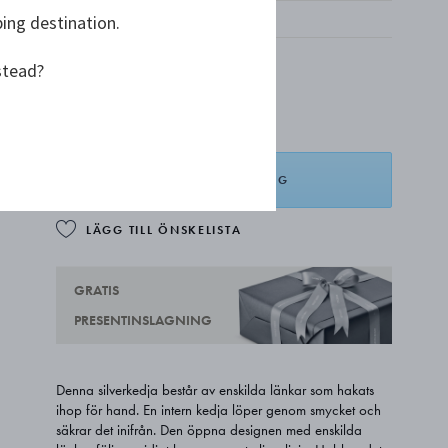
ping destination.
stead?
kr 11 500,00
LÄGG I VARUKORG
LÄGG TILL ÖNSKELISTA
GRATIS
PRESENTINSLAGNING
Denna silverkedja består av enskilda länkar som hakats
ihop för hand. En intern kedja löper genom smycket och
säkrar det inifrån. Den öppna designen med enskilda