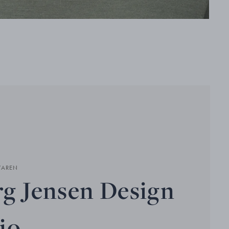
VAREN
g Jensen Design
io