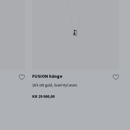
FUSION hänge
A
18 k vitt guld, Svart HyCeram
St
KR 29 000,00
KR