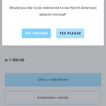
Would you like to be redirected to our North American
website instead?
REFLECT KOLLEKTION
REFLECT dubbelt hänge
NO THANKS
YES PLEASE
STERLINGSILVER, 18 K GULT GULD
kr 7 500,00
LÄGG I VARUKORG
RESERVERA I BUTIK