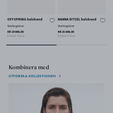
OFFSPRING halsband
NANNA DITZEL halsband
OF
lä
Sterlingsilver
Sterlingsilver
Ste
KR 19 000,00
KR 25 600,00
Endast 4 kvar
Endast 2 kvar
KR 
Kombinera med
UTFORSKA KOLLEKTIONEN