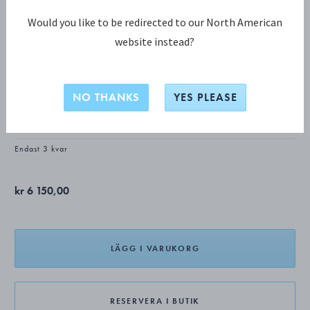
Would you like to be redirected to our North American
website instead?
OFFSPRING KOLLEKTION
OFFSPRING Sautoir-halsband
NO THANKS
YES PLEASE
STERLINGSILVER
Endast 3 kvar
kr 6 150,00
LÄGG I VARUKORG
RESERVERA I BUTIK