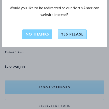
Would you like to be redirected to our North American
website instead?
HEARTS OF GEORG JENSEN KOLLEKTION
Heart 2026 hänge
NO THANKS
YES PLEASE
STERLINGSILVER
Endast 1 kvar
kr 2 250,00
LÄGG I VARUKORG
RESERVERA I BUTIK