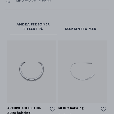
RING +45 38 14 90 44
ANDRA PERSONER
TITTADE PÅ
KOMBINERA MED
ARCHIVE COLLECTION
MERCY halsring
To
AURA halsring