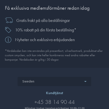
Få exklusiva medlemsförmåner redan idag
Gratis frakt på alla beställningar
10% rabatt på din första beställning*
Nyheter och exklusiva erbjudanden
*Värdekoden kan inte användas på presentkort, silverhantverk, produkt­set eller
custom smycken, och kan inte heller kombineras med andra rabatter eller
kampanjer. Värdekoden är giltig i 30 dagar.
Sweden
Kundtjänst
+45 38 14 90 44
Måndag, tisdag, torsdag och fredag: 10.00–12.00