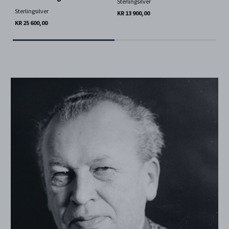
Sterlingsilver
Ster
Sterlingsilver
KR 13 900,00
KR 
End
KR 25 600,00