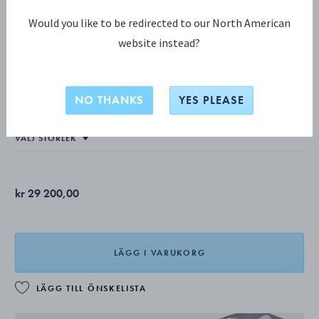
Would you like to be redirected to our North American
website instead?
ARCHIVE COLLECTION halsband
NO THANKS
YES PLEASE
OXIDERAT STERLINGSILVER
kr 29 200,00
LÄGG I VARUKORG
LÄGG TILL ÖNSKELISTA