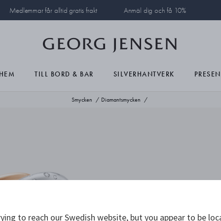
Medlemmar får alltid gratis frakt
Anmäl dig och få 10%
HEM
TILL BORD & BAR
SILVERHANTVERK
PRESEN
Smycken
Diamantsmycken
ying to reach our Swedish website, but you appear to be loc