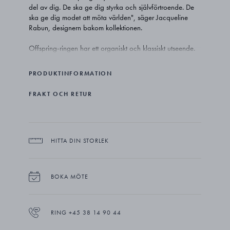
del av dig. De ska ge dig styrka och självförtroende. De
ska ge dig modet att möta världen", säger Jacqueline
Rabun, designern bakom kollektionen.
Offspring-ringen har ett organiskt och klassiskt utseende.
Den är inspirerad av en enkel äggform, som symboliserar
födelse och hoppet om ett liv fullt av härliga äventyr.
PRODUKTINFORMATION
Det övergripande temat bakom hela Offspring-
FRAKT OCH RETUR
kollektionen är relationen mellan förälder och barn och
den ovillkorliga kärleken och det obrytbara bandet
mellan dem.
HITTA DIN STORLEK
BOKA MÖTE
RING +45 38 14 90 44