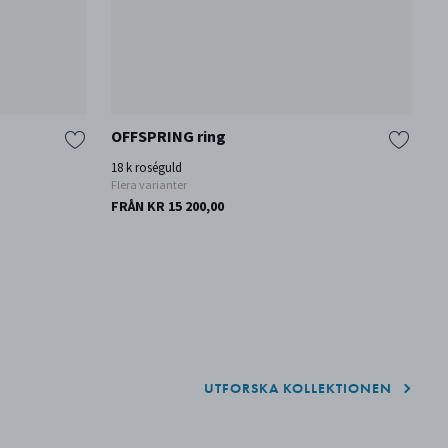
OFFSPRING ring
F
18 k roséguld
18
Flera varianter
FRÅN KR 15 200,00
FR
UTFORSKA KOLLEKTIONEN