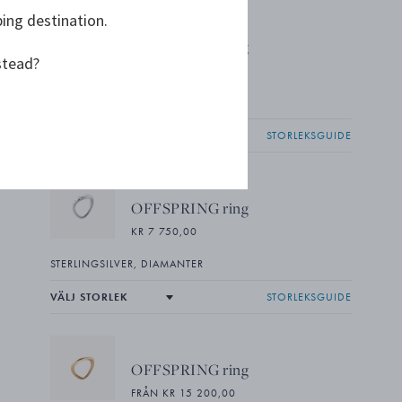
ping destination.
OFFSPRING ring
stead?
KR 2 350,00
STERLINGSILVER
STORLEKSGUIDE
OFFSPRING ring
KR 7 750,00
STERLINGSILVER, DIAMANTER
STORLEKSGUIDE
OFFSPRING ring
FRÅN KR 15 200,00