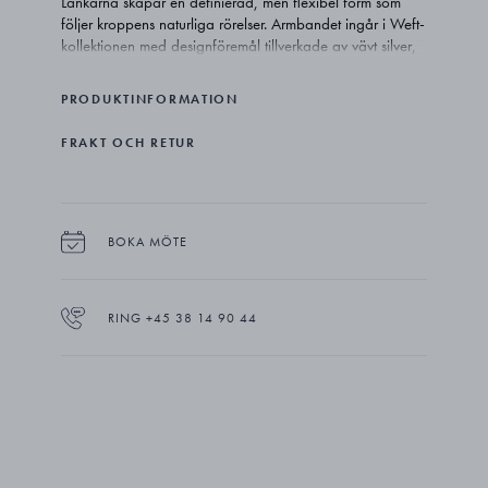
Länkarna skapar en definierad, men flexibel form som
följer kroppens naturliga rörelser. Armbandet ingår i Weft-
kollektionen med designföremål tillverkade av vävt silver,
designhusets grundmaterial. Serien bygger på Georg
Jensens mångåriga kärlek för naturliga former och
PRODUKTINFORMATION
omtolkar arkiverade trådmotiv till moderna smycken som
utforskar rörelse, material och transparens.
FRAKT OCH RETUR
BOKA MÖTE
RING +45 38 14 90 44