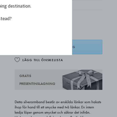
ping destination.
stead?
kr 9 500,00
LÄGG I VARUKORG
LÄGG TILL ÖNSKELISTA
GRATIS
PRESENTINSLAGNING
Detta silverarmband består av enskilda länkar som hakats
ihop för hand till ett smycke med två länkar. En intern
kedja löper genom smycket och säkrar det inifrån.