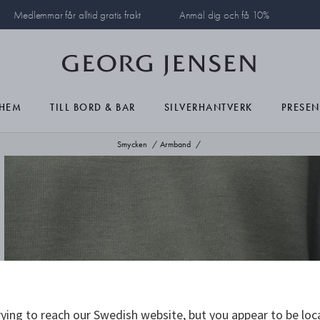
Medlemmar får alltid gratis frakt
Anmäl dig och få 10%
HEM
TILL BORD & BAR
SILVERHANTVERK
PRESEN
Smycken
Armband
ying to reach our Swedish website, but you appear to be loc