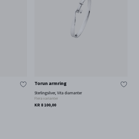
Torun armring
T
Sterlingsilver, Vita diamanter
St
Flera varianter
Fl
KR 8 100,00
KR