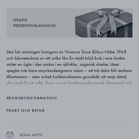
GRATIS
PRESENTINSLAGNING
Den här armringen formgavs av Vivianna Torun Bülow-Hübe 1968
och kännetecknas av sitt unika lås: En mjukt böjd krok i ena änden
möter en ögla i den andra i en självklar, organisk rörelse. Låset
speglar inte bara smyckesdesignerns vision – att två delar blir starkare
tillsammans – utan också funktionalismens grundidé: att varje detalj
ska uppfylla ett syfte. Torun var en banbrytande svensk silversmed och
den första kvinnan inom sitt område att vinna internationell ryktbarhet.
Hon blev en av Georg Jensens mest betydelsefulla samarbetspartners
PRODUKTINFORMATION
och skapade några av husets mest älskade smycken, däribland
denna armring. Ett kännetecken för hennes arbete var att låta låset bli
FRAKT OCH RETUR
en central del av designen – något som Torun-armringen är ett utsökt
exempel på. Denna version av armringen pryds av ett band av blå
safirer, en diskret men distinkt detalj. Eftersom smycket innehåller
naturliga stenar kan små färgvariationer förekomma.
BOKA MÖTE