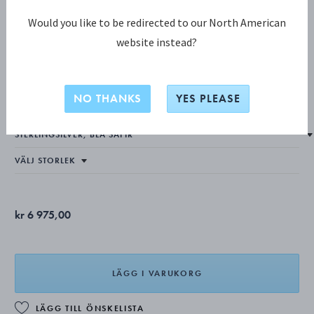
Would you like to be redirected to our North American
website instead?
TORUN KOLLEKTION
Torun armring
NO THANKS
YES PLEASE
kr 6 975,00
LÄGG I VARUKORG
LÄGG TILL ÖNSKELISTA