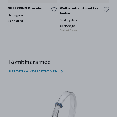
OFFSPRING Bracelet
Weft armband med två
DA
länkar
Sterlingsilver
18 k
Sterlingsilver
KR 1 550,00
KR 
KR 9 500,00
Endast 3 kvar
Kombinera med
UTFORSKA KOLLEKTIONEN