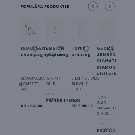
POPULÄRA PRODUKTER
EFLECT
INDULGENCE
FUSION
Torun
GEORG
MOO
malt
champagnekylare
ytterring
armring
JENSEN
GRAP
rmband
SIGNATURE
hals
DIAMONDS
e
stiftörhänge
BLANKPOLERAT
18 K VITT
STERLINGSILVER,
ROSTFRITT
GULD
18 K GULT
ERLINGSILVER,
OXIDER
STÅL
GULD
 K GULT
STERLI
Flera
ULD
18 K VITT
varianter
Flera
FRÅN KR 14 950,00
GULD,
varianter
KR 2 849,00
KR 7 300,00
KR 15 
DIAMANTER,
 12 000,00
0.18 CT.
Flera
varianter
KR 16 600,00