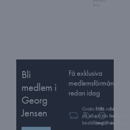
Endast 2
kvar
Bli
Få exklusiva
medlemsförmåner
medlem i
redan idag
Georg
Gratis frakt
10% rabatt
Nyheter 
Jensen
på alla
på din första
exklusiva
beställningar
beställning*
erbjudan