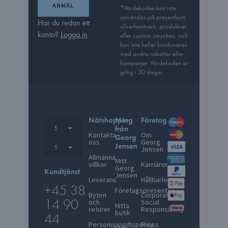
ANMÄL
*Värdekoden kan inte
användas på presentkort,
Har du redan ett
silverhantverk, produkt­set
konto?
Logga in
eller custom smycken, och
kan inte heller kombineras
med andra rabatter eller
kampanjer. Värdekoden är
giltig i 30 dagar.
Nätshopping
Mer
Företagsinfo
Sweden
från
Kontakta
Om
Georg
oss
Georg
Jensen
Sweden
Jensen
Allmänna
Mitt
villkor
Karriärer
Georg
Kundtjänst
Jensen
Leverans
Hållbarhet
+45 38
Företagspresenter
Byten
Corporate
14 90
och
Social
Hitta
returer
Responsibility
butik
44
Personuppgiftspolicy
Press