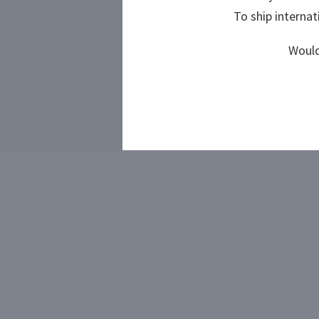
To ship internat
To ship internat
Would
Would