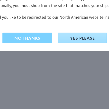
ionally, you must shop from the site that matches your ship
ionally, you must shop from the site that matches your ship
 you like to be redirected to our North American website in
 you like to be redirected to our North American website in
NO THANKS
NO THANKS
YES PLEASE
YES PLEASE