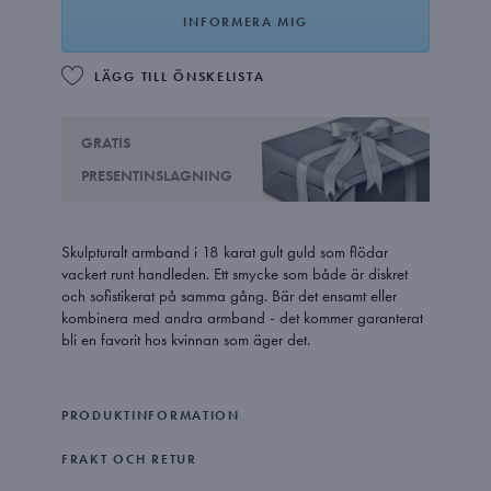
INFORMERA MIG
LÄGG TILL ÖNSKELISTA
GRATIS
PRESENTINSLAGNING
Skulpturalt armband i 18 karat gult guld som flödar
vackert runt handleden. Ett smycke som både är diskret
och sofistikerat på samma gång. Bär det ensamt eller
kombinera med andra armband - det kommer garanterat
bli en favorit hos kvinnan som äger det.
Designer Jacqueline Rabuns kraftfulla användning av
organiska former är ett definierande drag i hennes
PRODUKTINFORMATION
smyckesdesign, och hennes Offspring-kollektion har en
stark känslomässig utstrålning med symbolisk användning
FRAKT OCH RETUR
av former som speglar våra närmsta relationer.