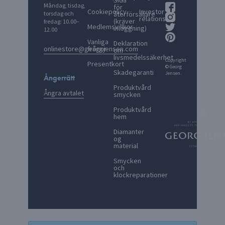
Sida
Måndag, tisdag,
för
Cookiepolicy
Investor
torsdag och
återförsäljare
relations
(kräver
fredag: 10.00–
Medlemsvillkor
inloggning)
12.00
Vanliga
Deklaration
onlinestore@georgjensen.com
frågor
om
livsmedelssäkerhet
Copyright
Presentkort
© Georg
Skadegaranti
Jensen.
Ångerrätt
Produktvård
Ångra avtalet
smycken
Produktvård
hem
Diamanter
og
material
Smycken
och
klockreparationer