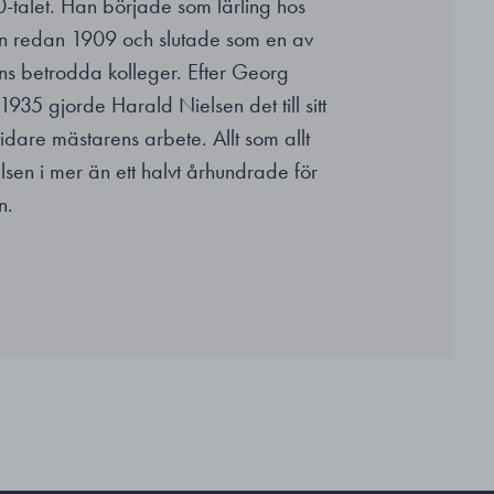
-talet. Han började som lärling hos
n redan 1909 och slutade som en av
s betrodda kolleger. Efter Georg
935 gjorde Harald Nielsen det till sitt
 vidare mästarens arbete. Allt som allt
sen i mer än ett halvt århundrade för
n.