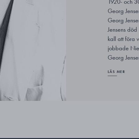
1920- och 30
Georg Jense
Georg Jensen
Jensens död 1
kall att föra
jobbade Niel
Georg Jense
LÄS MER