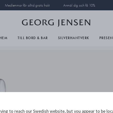
Medlemmar får alltid gratis frakt
Anmäl dig och få 10%
HEM
TILL BORD & BAR
SILVERHANTVERK
PRESEN
ying to reach our Swedish website, but you appear to be loc