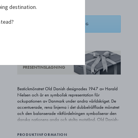
ping destination.
stead?
LÄGG I VARUKORG
LÄGG TILL ÖNSKELISTA
GRATIS
PRESENTINSLAGNING
Bestickmönstret Old Danish designades 1947 av Harald
Nielsen och är en symbolisk representation för
ockupationen av Danmark under andra världskriget. De
accentuerade, rena linjerna i det dubbelräfflade mönstret
och den balanserade viktfördelningen symboliserar den
danska nationens anda och stolta motstånd. Old Danish-
mönstret har ett långt samband med det danska
kungahuset: kung Christian X, som inte flydde kungariket
PRODUKTINFORMATION