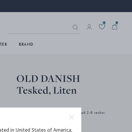
0
0
TER
BRAND
OLD DANISH
Tesked, Liten
Produkten har en förlängd leveranstid på 2-8 veckor.
ated in United States of America.
kr 2 500,00