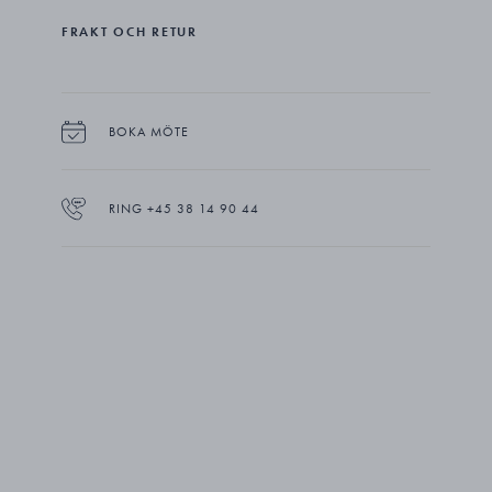
under ockupationen, använde besticken på banketter.
2004 gavs de i bröllopsgåva till kronprinsen och
FRAKT OCH RETUR
kronprinsessan av Danmark.
BOKA MÖTE
RING +45 38 14 90 44