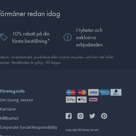
förmåner redan idag
Nyheter och
10% rabatt på din
exklusiva
första beställning*
erbjudanden
ort, silverhantverk, produkt­set eller custom smycken, och kan inte heller
anjer. Värdekoden är giltig i 30 dagar.
Företagsinfo
Om Georg Jensen
Karriärer
Hållbarhet
Corporate Social Responsibility
Copyright © Georg Jensen.