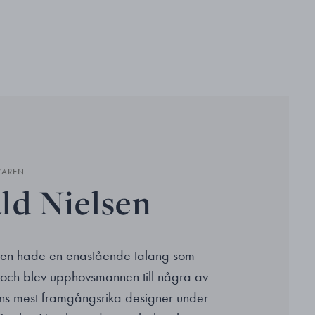
VAREN
ld Nielsen
sen hade en enastående talang som
e och blev upphovsmannen till några av
ns mest framgångsrika designer under