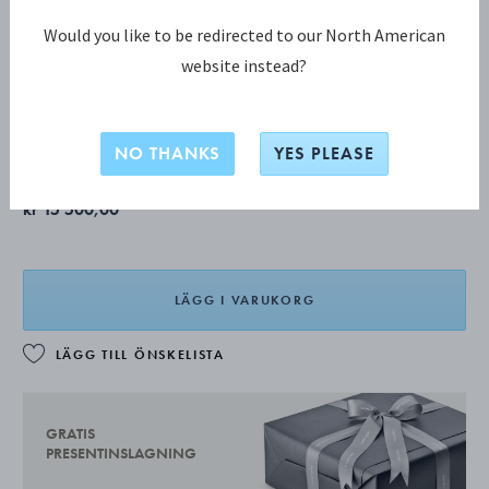
Would you like to be redirected to our North American
website instead?
BLOSSOM Serveringssked, medium
Endast 1 kvar
NO THANKS
YES PLEASE
kr 15 500,00
LÄGG I VARUKORG
LÄGG TILL ÖNSKELISTA
GRATIS
PRESENTINSLAGNING