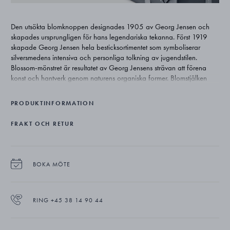
Den utsökta blomknoppen designades 1905 av Georg Jensen och
skapades ursprungligen för hans legendariska tekanna. Först 1919
skapade Georg Jensen hela besticksortimentet som symboliserar
silversmedens intensiva och personliga tolkning av jugendstilen.
Blossom-mönstret är resultatet av Georg Jensens strävan att förena
konst och hantverk genom naturens organiska former. Blomstjälken
slingrar sig upp för handtaget och vecklar ut sig som en blomknopp
på väg att öppna upp sig. Designen illustrerar Georg Jensens nära
PRODUKTINFORMATION
koppling till naturen.
FRAKT OCH RETUR
BOKA MÖTE
RING +45 38 14 90 44