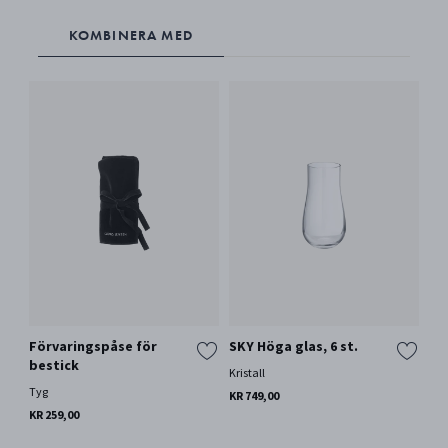
KOMBINERA MED
Förvaringspåse för
SKY Höga glas, 6 st.
bestick
Kristall
Tyg
KR 749,00
KR 259,00