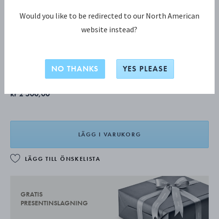
Would you like to be redirected to our North American
website instead?
BERNADOTTE Tesked, liten
Produkten har en förlängd leveranstid på 2-8 veckor.
NO THANKS
YES PLEASE
kr 2 500,00
LÄGG I VARUKORG
LÄGG TILL ÖNSKELISTA
GRATIS
PRESENTINSLAGNING