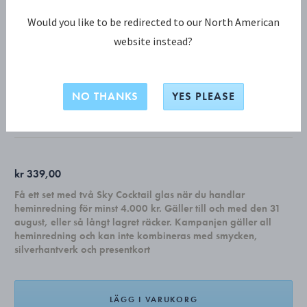
Would you like to be redirected to our North American
website instead?
SKY KOLLEKTION
SKY lunchtallrik
NO THANKS
YES PLEASE
VITT PORSLIN
kr 339,00
Få ett set med två Sky Cocktail glas när du handlar
heminredning för minst 4.000 kr. Gäller till och med den 31
august, eller så långt lagret räcker. Kampanjen gäller all
heminredning och kan inte kombineras med smycken,
silverhantverk och presentkort
LÄGG I VARUKORG