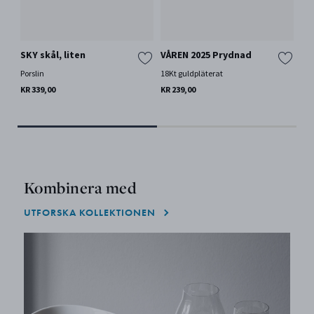
SKY skål, liten
VÅREN 2025 Prydnad
SK
Porslin
18Kt guldpläterat
Vitt
KR 339,00
KR 239,00
KR 
Kombinera med
UTFORSKA KOLLEKTIONEN