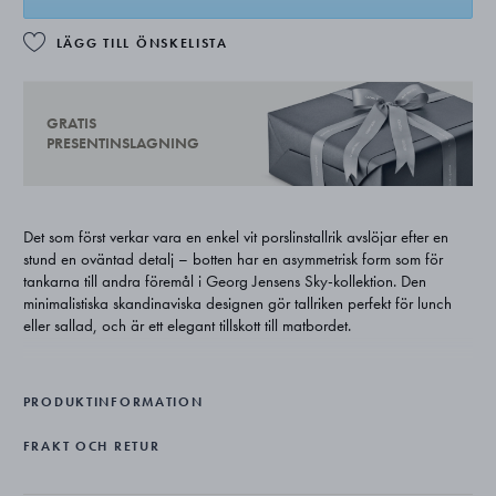
LÄGG TILL ÖNSKELISTA
GRATIS
PRESENTINSLAGNING
Det som först verkar vara en enkel vit porslinstallrik avslöjar efter en
stund en oväntad detalj – botten har en asymmetrisk form som för
tankarna till andra föremål i Georg Jensens Sky-kollektion. Den
minimalistiska skandinaviska designen gör tallriken perfekt för lunch
eller sallad, och är ett elegant tillskott till matbordet.
Aurelian Barbrys designfilosofi kommer av en önskan om att återknyta
till våra vardagsföremål och göra dem estetiskt vackra utan att
PRODUKTINFORMATION
kompromissa med funktionaliteten. Barbrys Sky-kollektion för Georg
Jensen med tillbehör till matbordet och baren vittnar tydligt om hans
FRAKT OCH RETUR
talang och stil.