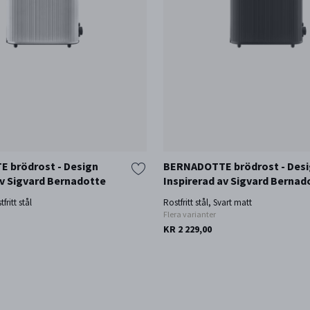
 brödrost - Design
BERNADOTTE brödrost - Des
av Sigvard Bernadotte
Inspirerad av Sigvard Bernad
fritt stål
Rostfritt stål, Svart matt
Flera varianter
KR 2 229,00