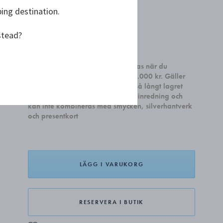
ping destination.
Endast 3 kvar
stead?
kr 669,00
Få ett set med två Sky Cocktail glas när du
handlar heminredning för minst 4.000 kr. Gäller
till och med den 31 august, eller så långt lagret
räcker. Kampanjen gäller all heminredning och
kan inte kombineras med smycken, silverhantverk
och presentkort
LÄGG I VARUKORG
RESERVERA I BUTIK