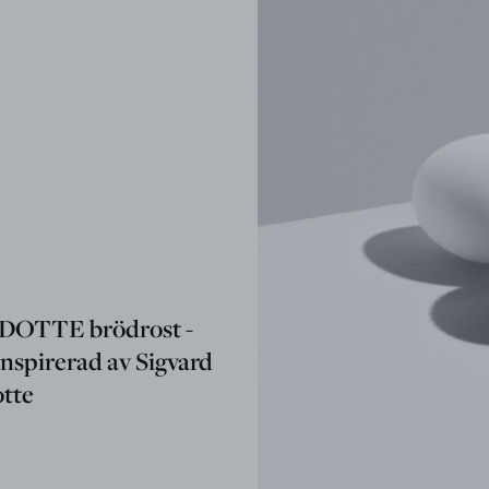
OTTE brödrost -
nspirerad av Sigvard
tte