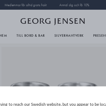
Medlemmar får alltid gratis frakt
Anmäl dig och få 10%
HEM
TILL BORD & BAR
SILVERHANTVERK
PRESEN
ying to reach our Swedish website, but you appear to be loc