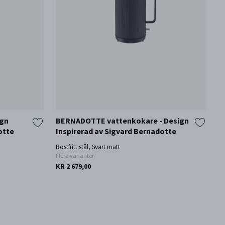
ign
BERNADOTTE vattenkokare - Design
B
otte
Inspirerad av Sigvard Bernadotte
d
B
Rostfritt stål, Svart matt
Flera varianter
Po
KR 2 679,00
KR