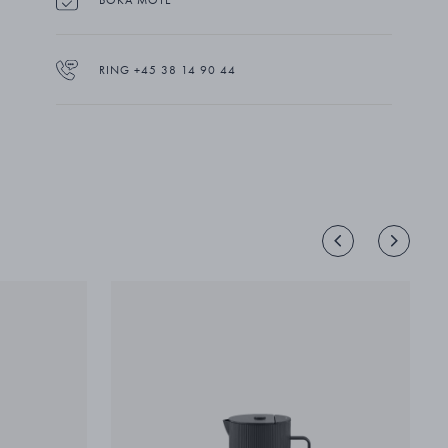
- eller varför inte skämma bort dig själv lite extra.
BOKA MÖTE
RING +45 38 14 90 44