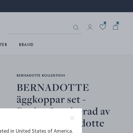
0
0
TER
BRAND
BERNADOTTE KOLLEKTION
BERNADOTTE
äggkoppar set -
Design Inspirerad av
Sigvard Bernadotte
ated in United States of America.