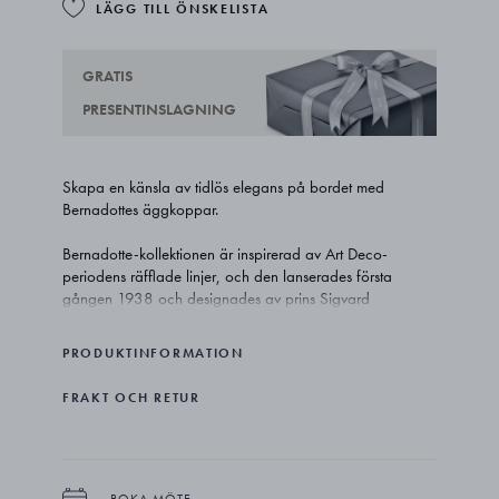
LÄGG TILL ÖNSKELISTA
GRATIS
PRESENTINSLAGNING
Skapa en känsla av tidlös elegans på bordet med
Bernadottes äggkoppar.
Bernadotte-kollektionen är inspirerad av Art Deco-
periodens räfflade linjer, och den lanserades första
gången 1938 och designades av prins Sigvard
Bernadotte. Han var väldigt inspirerad av funktionalismen,
och hans eleganta och diskret dekorerade stil
PRODUKTINFORMATION
moderniserade designvärlden - detta gjorde honom
också till en av Georg Jensens mest framgångsrika
FRAKT OCH RETUR
samarbetspartners någonsin.
Bernadotte 2-pack äggkoppar är tillverkade av rostfritt
stål. Det är den perfekta gåvan till mat- och designälskare