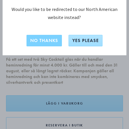
Would you like to be redirected to our North American
website instead?
VIVIANNA Matt Gaffel
NO THANKS
YES PLEASE
kr 269,00
Få ett set med två Sky Cocktail glas när du handlar
heminredning för minst 4.000 kr. Gäller till och med den 31
august, eller så långt lagret räcker. Kampanjen gäller all
heminredning och kan inte kombineras med smycken,
silverhantverk och presentkort
LÄGG I VARUKORG
RESERVERA I BUTIK