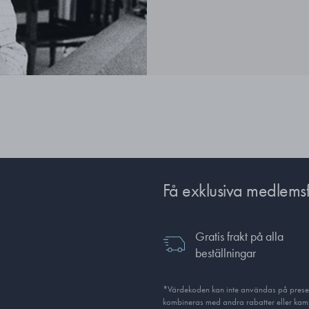
Få exklusiva medlems
Gratis frakt på alla
beställningar
*Värdekoden kan inte användas på presentk
kombineras med andra rabatter eller kamp