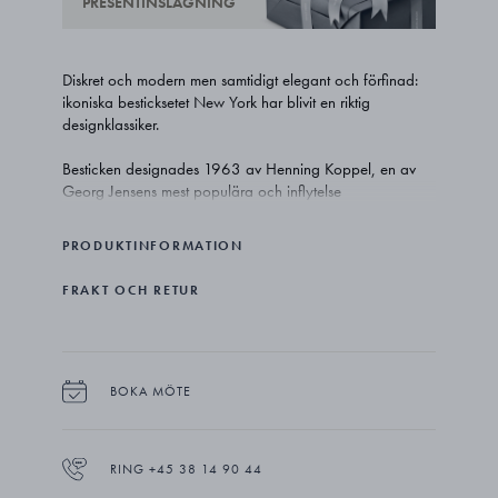
PRESENTINSLAGNING
Diskret och modern men samtidigt elegant och förfinad:
ikoniska besticksetet New York har blivit en riktig
designklassiker.
Besticken designades 1963 av Henning Koppel, en av
Georg Jensens mest populära och inflytelse
samarbetspartner. New York var banbrytande när den
kom tack vare de minimalistiska linjerna. Idag är setet ett
PRODUKTINFORMATION
perfekt exempel på kombinationen form och funktion,
och är lika populär idag som då,
FRAKT OCH RETUR
New York teskedar är tillverkade i rostfritt stål med en matt
finish, och kan diskas i maskin.
BOKA MÖTE
RING +45 38 14 90 44