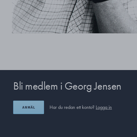
Bli medlem i Georg Jensen
Har du redan ett konto?
Logga in
ANMÄL