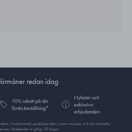
förmåner redan idag
Nyheter och
10% rabatt på din
exklusiva
första beställning*
erbjudanden
ort, silverhantverk, produkt­set eller custom smycken, och kan inte heller
anjer. Värdekoden är giltig i 30 dagar.