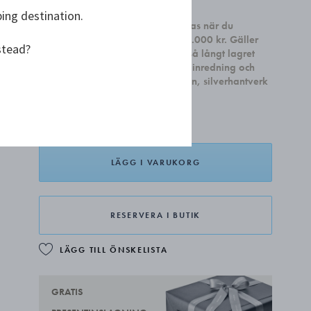
kr 659,00
ping destination.
Få ett set med två Sky Cocktail glas när du
handlar heminredning för minst 4.000 kr. Gäller
stead?
till och med den 31 august, eller så långt lagret
räcker. Kampanjen gäller all heminredning och
kan inte kombineras med smycken, silverhantverk
och presentkort
LÄGG I VARUKORG
RESERVERA I BUTIK
LÄGG TILL ÖNSKELISTA
GRATIS