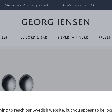
Medlemmar får alltid gratis frakt
Anmäl dig och få 10%
HEM
TILL BORD & BAR
SILVERHANTVERK
PRESEN
ying to reach our Swedish website, but you appear to be loc