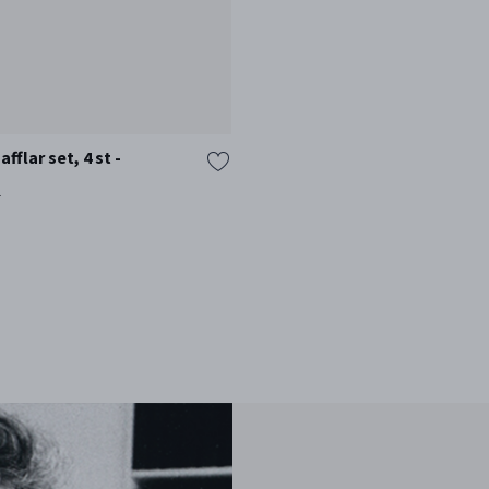
fflar set, 4 st -
l