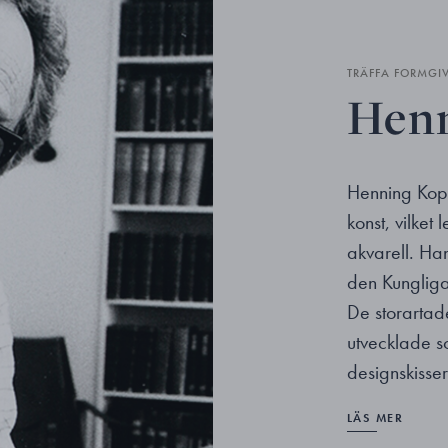
TRÄFFA FORMGI
Henn
Henning Kopp
konst, vilket 
akvarell. Han
den Kungliga
De storartad
utvecklade s
designskisser
LÄS MER