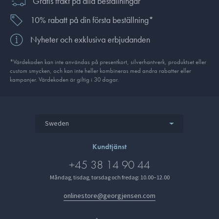
Gratis frakt på alla beställningar
10% rabatt på din första beställning*
Nyheter och exklusiva erbjudanden
*Värdekoden kan inte användas på presentkort, silverhantverk, produkt­set eller
custom smycken, och kan inte heller kombineras med andra rabatter eller
kampanjer. Värdekoden är giltig i 30 dagar.
Sweden
Kundtjänst
+45 38 14 90 44
Måndag, tisdag, torsdag och fredag: 10.00–12.00
onlinestore@georgjensen.com