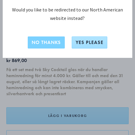
Would you like to be redirected to our North American
website instead?
COPENHAGEN KOLLEKTION
COPENHAGEN Matt Serveringsbestick
NO THANKS
YES PLEASE
kr 869,00
Få ett set med två Sky Cocktail glas när du handlar
heminredning för minst 4.000 kr. Gäller till och med den 31
august, eller så långt lagret räcker. Kampanjen gäller all
heminredning och kan inte kombineras med smycken,
silverhantverk och presentkort
LÄGG I VARUKORG