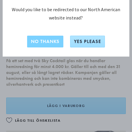
Would you like to be redirected to our North American
website instead?
ARNE JACOBSEN Gaffel
NO THANKS
YES PLEASE
kr 259,00
Få ett set med två Sky Cocktail glas när du handlar
heminredning för minst 4.000 kr. Gäller till och med den 31
august, eller så långt lagret räcker. Kampanjen gäller all
heminredning och kan inte kombineras med smycken,
silverhantverk och presentkort
LÄGG I VARUKORG
LÄGG TILL ÖNSKELISTA