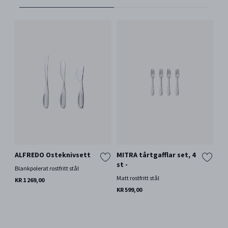
ALFREDO Osteknivsett
MITRA tårtgafflar set, 4
st -
Blankpolerat rostfritt stål
Matt rostfritt stål
KR 1 269,00
KR 599,00