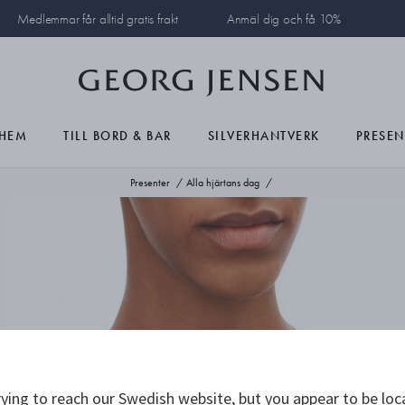
Medlemmar får alltid gratis frakt
Anmäl dig och få 10%
HEM
TILL BORD & BAR
SILVERHANTVERK
PRESEN
Presenter
Alla hjärtans dag
ying to reach our Swedish website, but you appear to be loc