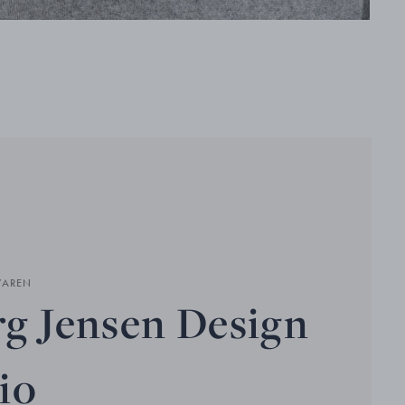
VAREN
g Jensen Design
io