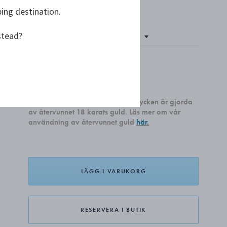
ping destination.
stead?
Endast 1 kvar
kr 14 300,00
Alla våra nyproducerade guldsmycken är gjorda
av återvunnet 18 karats guld. Läs mer om vår
användning av återvunnet guld
här.
LÄGG I VARUKORG
RESERVERA I BUTIK