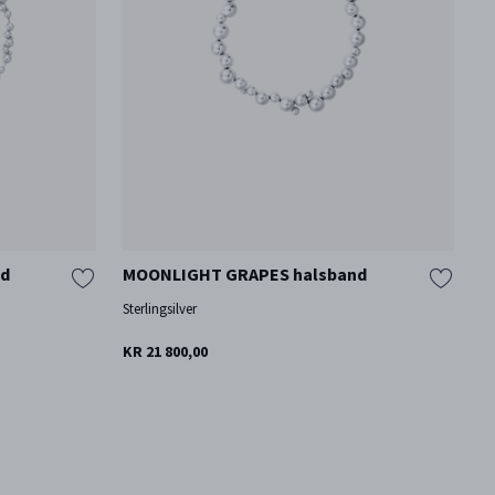
nd
MOONLIGHT GRAPES halsband
2
Sterlingsilver
18
KR 21 800,00
KR
En