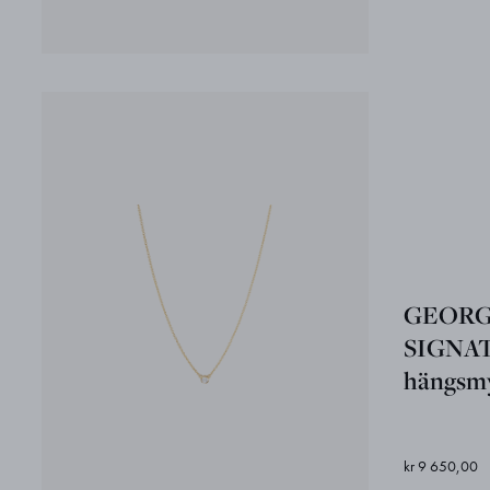
GEORG
SIGNA
hängsm
kr 9 650,00