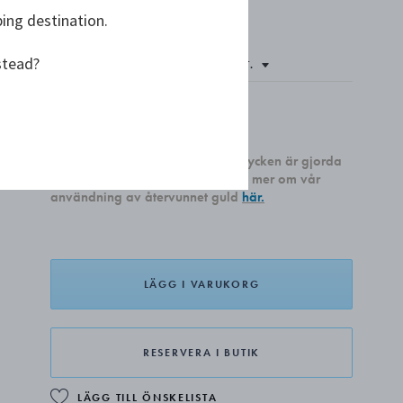
ping destination.
stead?
kr 13 300,00
Alla våra nyproducerade guldsmycken är gjorda
av återvunnet 18 karats guld. Läs mer om vår
användning av återvunnet guld
här.
LÄGG I VARUKORG
RESERVERA I BUTIK
LÄGG TILL ÖNSKELISTA