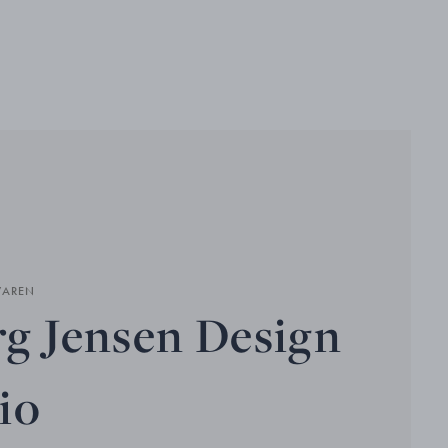
VAREN
g Jensen Design
io