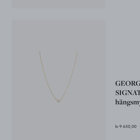
GEORG
SIGNA
hängsm
kr 9 650,00