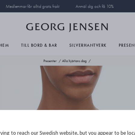
Medlemmar får alltid gratis frakt
Anmäl dig och få 10%
HEM
TILL BORD & BAR
SILVERHANTVERK
PRESEN
Presenter
Alla hjärtans dag
ying to reach our Swedish website, but you appear to be loc