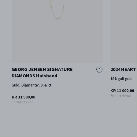
GEORG JENSEN SIGNATURE
2024 HEART
DIAMONDS Halsband
18 k gult guld
Guld, Diamanter, 0,47 ct.
KR 11 000,00
Endast 4 kvar
KR 31 500,00
Endast 2 kvar