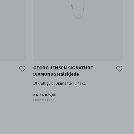
GEORG JENSEN SIGNATURE
I
DIAMONDS Halskjede
18
18 k vitt guld, Diamanter, 0,47 ct.
KR
KR 36 475,00
Endast 1 kvar