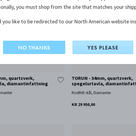
ionally, you must shop from the site that matches your ship
 you like to be redirected to our North American website in
NO THANKS
YES PLEASE
mm, quartzverk,
TORUN - 34mm, quartzverk,
la, diamantinfattning
spegelurtavla, diamantinfat
iamanter
Rostfritt stål, Diamanter
KR 29 950,00