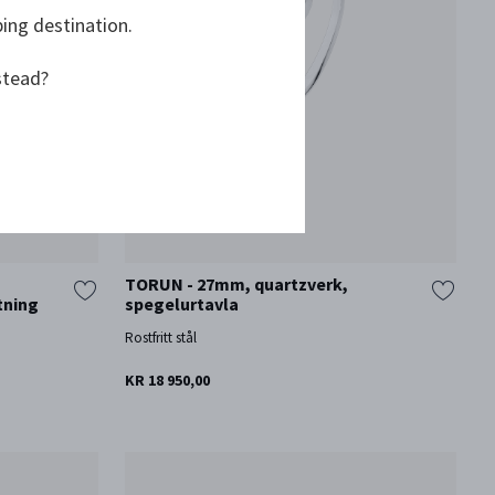
ping destination.
stead?
TORUN - 27mm, quartzverk,
tning
spegelurtavla
Rostfritt stål
KR 18 950,00