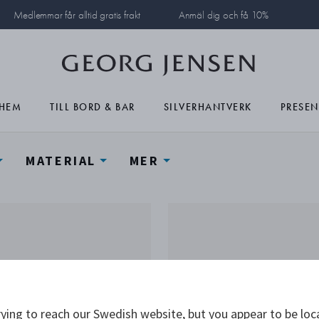
Medlemmar får alltid gratis frakt
Anmäl dig och få 10%
HEM
TILL BORD & BAR
SILVERHANTVERK
PRESEN
MATERIAL
MER
ying to reach our Swedish website, but you appear to be loc