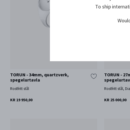
To ship internat
Would
TORUN - 34mm, quartzverk,
TORUN - 27
spegelurtavla
spegelurtav
Rostfritt stål
Rostfritt stål, D
KR 19 950,00
KR 25 000,00