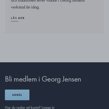
och traditionen lever vidare i Georg Jensens
verkstad än idag.
LÄS MER
Bli medlem i Georg Jensen
ANMÄL
Har du redan ett konto?
Logga in