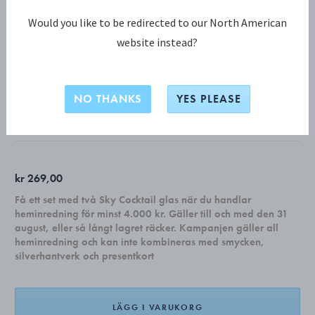
Would you like to be redirected to our North American
website instead?
JULKOLLEKTION KOLLEKTION
2026 års julprydnad, horn
NO THANKS
YES PLEASE
MÄSSING FÖRGYLLD MED 18 KARAT
kr 269,00
Få ett set med två Sky Cocktail glas när du handlar
heminredning för minst 4.000 kr. Gäller till och med den 31
august, eller så långt lagret räcker. Kampanjen gäller all
heminredning och kan inte kombineras med smycken,
silverhantverk och presentkort
LÄGG I VARUKORG