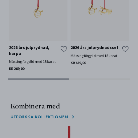
2026 års julprydnad,
2026 års julprydnadsset
20
harpa
Mässing förgylld med 18 karat
Mäs
Mässing förgylld med 18 karat
KR 489,00
KR 
KR 269,00
Kombinera med
UTFORSKA KOLLEKTIONEN