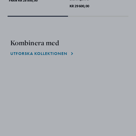
FRÅN KR 28 800,00
KR 29 600,00
KR 
Kombinera med
UTFORSKA KOLLEKTIONEN