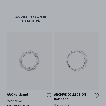
ANDRA PERSONER
TITTADE PÅ
ARC Halsband
ARCHIVE COLLECTION
KO
halsband
hy
Sterlingsilver
Sterlingsilver
Rost