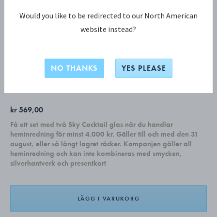
Would you like to be redirected to our North American
website instead?
KOPPEL KOLLEKTION
RESERVDEL – , KOPPEL
HURRICANE 190 mm
NO THANKS
YES PLEASE
kr 569,00
Få ett set med två Sky Cocktail glas när du handlar
heminredning för minst 4.000 kr. Gäller till och med den 31
august, eller så långt lagret räcker. Kampanjen gäller all
heminredning och kan inte kombineras med smycken,
silverhantverk och presentkort
LÄGG I VARUKORG