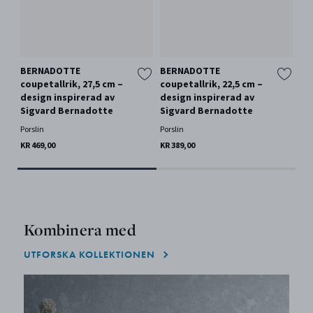
BERNADOTTE
BERNADOTTE
BE
coupetallrik, 27,5 cm –
coupetallrik, 22,5 cm –
co
design inspirerad av
design inspirerad av
de
Sigvard Bernadotte
Sigvard Bernadotte
Si
Porslin
Porslin
Por
KR 469,00
KR 389,00
KR 
Kombinera med
UTFORSKA KOLLEKTIONEN