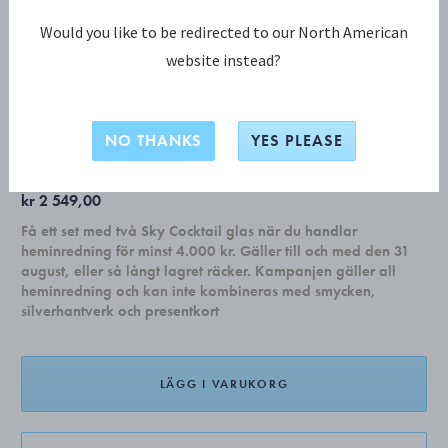
Would you like to be redirected to our North American
website instead?
INDULGENCE KOLLEKTION
INDULGENCE jordgubbsskål
NO THANKS
YES PLEASE
kr 2 549,00
Få ett set med två Sky Cocktail glas när du handlar
heminredning för minst 4.000 kr. Gäller till och med den 31
august, eller så långt lagret räcker. Kampanjen gäller all
heminredning och kan inte kombineras med smycken,
silverhantverk och presentkort
LÄGG I VARUKORG