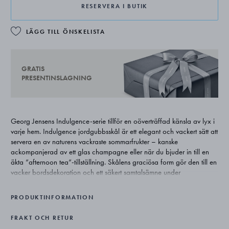
RESERVERA I BUTIK
LÄGG TILL ÖNSKELISTA
GRATIS
PRESENTINSLAGNING
Georg Jensens Indulgence-serie tillför en oöverträffad känsla av lyx i
varje hem. Indulgence jordgubbsskål är ett elegant och vackert sätt att
servera en av naturens vackraste sommarfrukter – kanske
ackompanjerad av ett glas champagne eller när du bjuder in till en
äkta ”afternoon tea”-tillställning. Skålens graciösa form gör den till en
vacker bordsdekoration och ett säkert samtalsämne under
middagsbjudningarna.
PRODUKTINFORMATION
Formgivaren Helle Damkjær skapar verk som bygger på den
skandinaviska minimalismen, men som samtidigt har en stark
FRAKT OCH RETUR
personlighet och skulpturell identitet. Hennes verk finns också