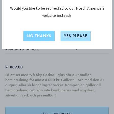
Would you like to be redirected to our North American
website instead?
ELEPHANT KOLLEKTION
MINIPHANT, Vanilla Bean
NO THANKS
YES PLEASE
kr 889,00
Få ett set med två Sky Cocktail glas när du handlar
heminredning för minst 4.000 kr. Gäller till och med den 31
august, eller så långt lagret räcker. Kampanjen gäller all
heminredning och kan inte kombineras med smycken,
silverhantverk och presentkort
LÄGG I VARUKORG