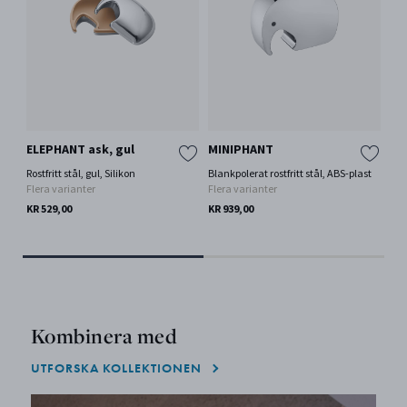
ELEPHANT ask, gul
MINIPHANT
Lju
Rostfritt stål, gul, Silikon
Blankpolerat rostfritt stål, ABS-plast
Par
Flera varianter
Flera varianter
KR 
KR 529,00
KR 939,00
Kombinera med
UTFORSKA KOLLEKTIONEN