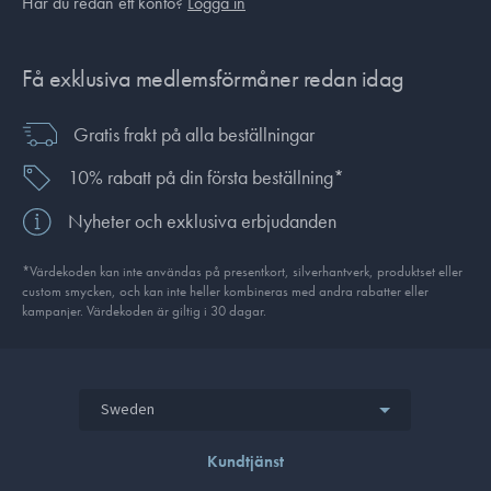
Har du redan ett konto?
Logga in
Få exklusiva medlemsförmåner redan idag
Gratis frakt på alla beställningar
10% rabatt på din första beställning*
Nyheter och exklusiva erbjudanden
*Värdekoden kan inte användas på presentkort, silverhantverk, produkt­set eller
custom smycken, och kan inte heller kombineras med andra rabatter eller
kampanjer. Värdekoden är giltig i 30 dagar.
Sweden
Kundtjänst