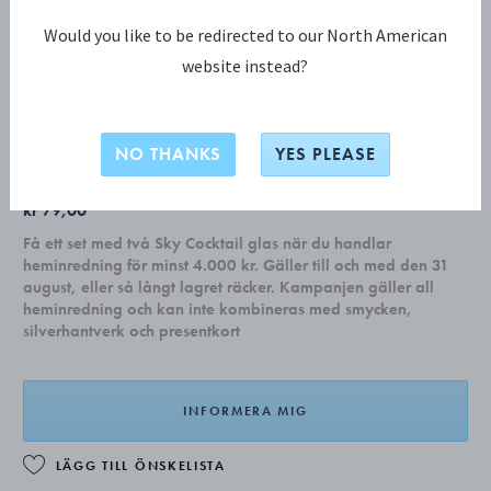
Would you like to be redirected to our North American
website instead?
KEYRING Gummiband
Slutsåld
NO THANKS
YES PLEASE
kr 79,00
Få ett set med två Sky Cocktail glas när du handlar
heminredning för minst 4.000 kr. Gäller till och med den 31
august, eller så långt lagret räcker. Kampanjen gäller all
heminredning och kan inte kombineras med smycken,
silverhantverk och presentkort
INFORMERA MIG
LÄGG TILL ÖNSKELISTA