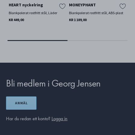
HEART nyckelring
MONEYPHANT
Lju
Blankpolerat rostfritt stål, Läder
Blankpolerat rostfritt stål, ABS-plast
Par
KR 449,00
KR 1 189,00
KR 
Bli medlem i Georg Jensen
ANMÄL
Har du redan ett konto?
Logga in