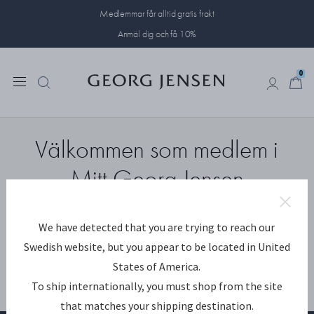
Medlemmar får alltid gratis frakt
Anmäl dig och få 10%
0
0
Välkommen som medlem i
Mitt Georg Jensen
Vi är glada över att du har registrerat dig, och ser fram
We have detected that you are trying to reach our
emot att dela vår värld med dig.
Swedish website, but you appear to be located in United
States of America.
To ship internationally, you must shop from the site
that matches your shipping destination.