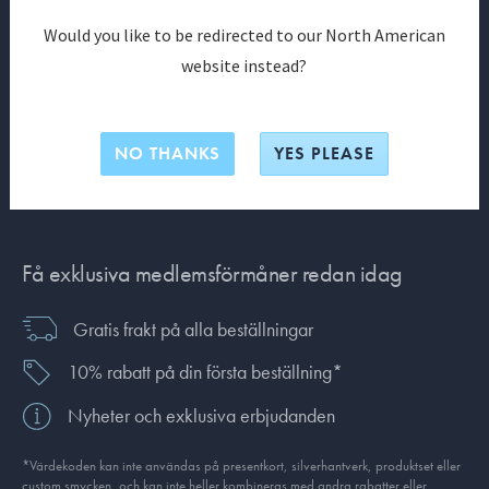
Would you like to be redirected to our North American
Bli medlem i Georg Jensen
website instead?
ANMÄL
NO THANKS
YES PLEASE
Har du redan ett konto?
Logga in
Få exklusiva medlemsförmåner redan idag
Gratis frakt på alla beställningar
10% rabatt på din första beställning*
Nyheter och exklusiva erbjudanden
*Värdekoden kan inte användas på presentkort, silverhantverk, produkt­set eller
custom smycken, och kan inte heller kombineras med andra rabatter eller