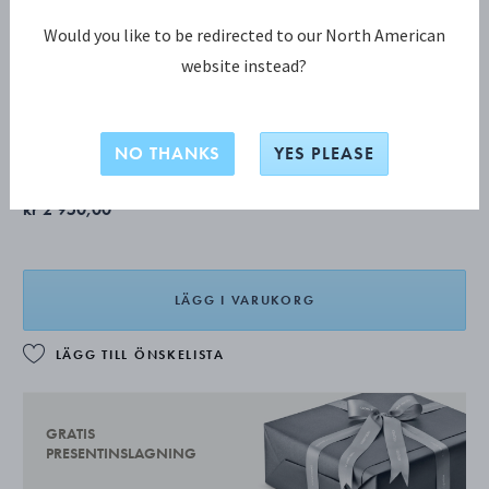
Would you like to be redirected to our North American
website instead?
CONTINENTAL Tårtgaffel
Produkten har en förlängd leveranstid på 2-8 veckor.
NO THANKS
YES PLEASE
kr 2 950,00
LÄGG I VARUKORG
LÄGG TILL ÖNSKELISTA
GRATIS
PRESENTINSLAGNING