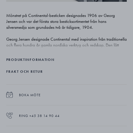
Mönstret på Continental-besticken designades 1906 av Georg
Jensen och var det första stora besticksortimentet från hans
silversmedja som grundades två år tidigare, 1904.
Georg Jensen designade Continental med inspiration från traditionella
och flera hundra år gamla nordiska verktyg och redskap. Den lätt
hamrade ytan framhäver designen, ger den djup och en unik skönhet
som är exklusiv för silver.
PRODUKTINFORMATION
FRAKT OCH RETUR
BOKA MÖTE
RING +45 38 14 90 44